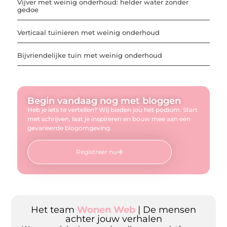
Vijver met weinig onderhoud: helder water zonder
gedoe
Verticaal tuinieren met weinig onderhoud
Bijvriendelijke tuin met weinig onderhoud
Begin vandaag nog met bloggen
Heb je iets te vertellen? Wij bieden jou het podium. Start
met schrijven, laat je inspireren en bouw mee aan een
gevarieerde blogomgeving.
Registreer nu
Het team
Wonen Web
| De mensen
achter jouw verhalen