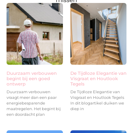
missen
Duurzaam verbouwen
De Tijdloze Elegantie van
begint bij een goed
Visgraat en Houtlook
ontwerp
Tegels
Duurzaam verbouwen
De Tijdloze Elegantie van
vraagt meer dan een paar
Visgraat en Houtlook Tegels
energiebesparende
In dit blogartikel duiken we
maatregelen. Het begint bij
diep in
een doordacht plan