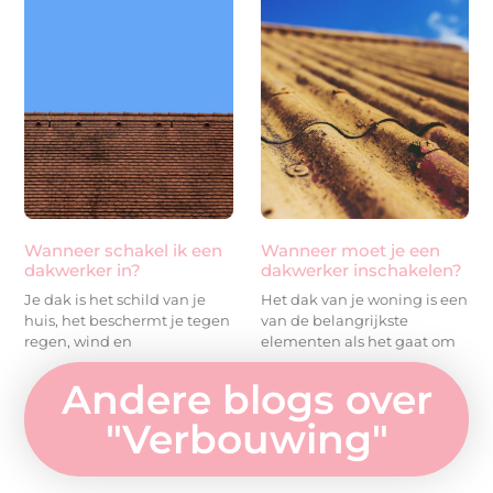
Wanneer schakel ik een
Wanneer moet je een
dakwerker in?
dakwerker inschakelen?
Je dak is het schild van je
Het dak van je woning is een
huis, het beschermt je tegen
van de belangrijkste
regen, wind en
elementen als het gaat om
Andere blogs over
"
Verbouwing
"