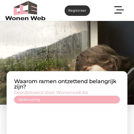
Registreer
Waarom ramen ontzettend belangrijk
zijn?
Gepubliceerd door Wonenweb.be
Verbouwing