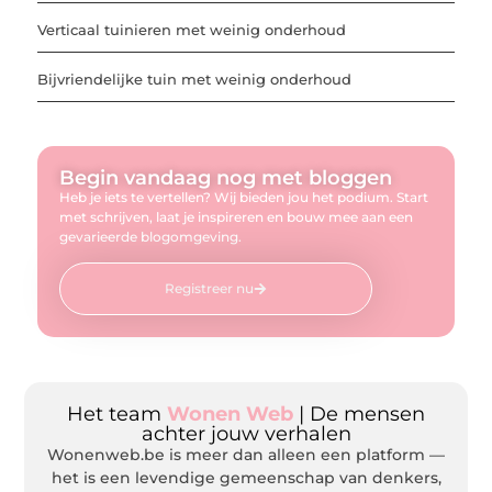
Verticaal tuinieren met weinig onderhoud
Bijvriendelijke tuin met weinig onderhoud
Begin vandaag nog met bloggen
Heb je iets te vertellen? Wij bieden jou het podium. Start
met schrijven, laat je inspireren en bouw mee aan een
gevarieerde blogomgeving.
Registreer nu
Het team
Wonen Web
| De mensen
achter jouw verhalen
Wonenweb.be is meer dan alleen een platform —
het is een levendige gemeenschap van denkers,