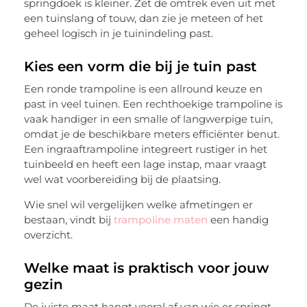
springdoek is kleiner. Zet de omtrek even uit met
een tuinslang of touw, dan zie je meteen of het
geheel logisch in je tuinindeling past.
Kies een vorm die bij je tuin past
Een ronde trampoline is een allround keuze en
past in veel tuinen. Een rechthoekige trampoline is
vaak handiger in een smalle of langwerpige tuin,
omdat je de beschikbare meters efficiënter benut.
Een ingraaftrampoline integreert rustiger in het
tuinbeeld en heeft een lage instap, maar vraagt
wel wat voorbereiding bij de plaatsing.
Wie snel wil vergelijken welke afmetingen er
bestaan, vindt bij
trampoline maten
een handig
overzicht.
Welke maat is praktisch voor jouw
gezin
De juiste maat hangt vooral af van wie er springt