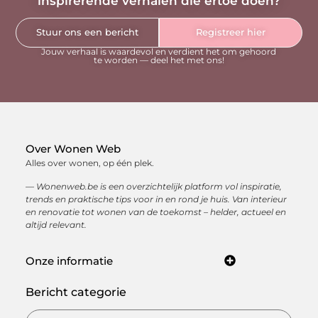
inspirerende verhalen die ertoe doen?
Stuur ons een bericht
Registreer hier
Jouw verhaal is waardevol en verdient het om gehoord
te worden — deel het met ons!
Over Wonen Web
Alles over wonen, op één plek.
— Wonenweb.be is een overzichtelijk platform vol inspiratie,
trends en praktische tips voor in en rond je huis. Van interieur
en renovatie tot wonen van de toekomst – helder, actueel en
altijd relevant.
Onze informatie
Kwaliteit backlinks kopen: hoe je met sterke linkbuilding jouw online autoriteit opbouwt
Hoe kan je online geld verdienen? Ontdek de beste manieren om een inkomen op te bouwen via internet
Bericht categorie