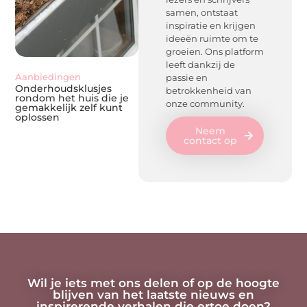
samen, ontstaat
inspiratie en krijgen
ideeën ruimte om te
groeien. Ons platform
leeft dankzij de
Aanbiedingen
Onderhoudsvriendelijke
Woning e
passie en
Onderhoudsklusjes
Gemak en
tuin
betrokkenheid van
rondom het huis die je
Tuinmeub
Oleander overwinteren:
onze community.
gemakkelijk zelf kunt
Kopen en
zo houd je de plant
oplossen
Lounges
gezond
Neem
contact op
Wil je iets met ons delen of op de hoogte
blijven van het laatste nieuws en
inspirerende verhalen die ertoe doen?