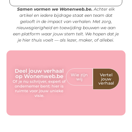
Samen vormen we Wonenweb.be.
Achter elk
artikel en iedere bijdrage staat een team dat
gelooft in de impact van verhalen. Met zorg,
nieuwsgierigheid en toewijding bouwen we aan
een platform waar jouw stem telt. We hopen dat je
je hier thuis voelt — als lezer, maker, of allebei.
Deel jouw verhaal
Wie zijn
Vertel
op Wonenweb.be
wij
jouw
Of je nu schrijver, expert of
verhaal
ondernemer bent: hier is
ruimte voor jouw unieke
visie.