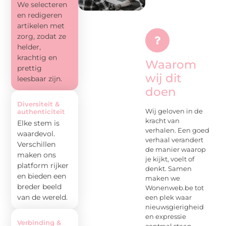
We selecteren
en redigeren
artikelen met
zorg, zodat ze
helder,
krachtig en
Waarom
prettig
wij dit
leesbaar zijn.
doen
Diversiteit &
Wij geloven in de
authenticiteit
kracht van
Elke stem is
verhalen. Een goed
waardevol.
verhaal verandert
Verschillen
de manier waarop
maken ons
je kijkt, voelt of
platform rijker
denkt. Samen
en bieden een
maken we
breder beeld
Wonenweb.be tot
van de wereld.
een plek waar
nieuwsgierigheid
en expressie
Verbinding &