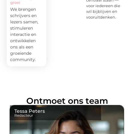
centraal staan —
groei
voor iedereen die
We brengen
wil bijblijven en
schrijvers en
vooruitdenken.
lezers samen,
stimuleren
interactie en
ontwikkelen
ons als een
groeiende
community.
Ontmoet ons team
Tessa Peters
Redacteur
T