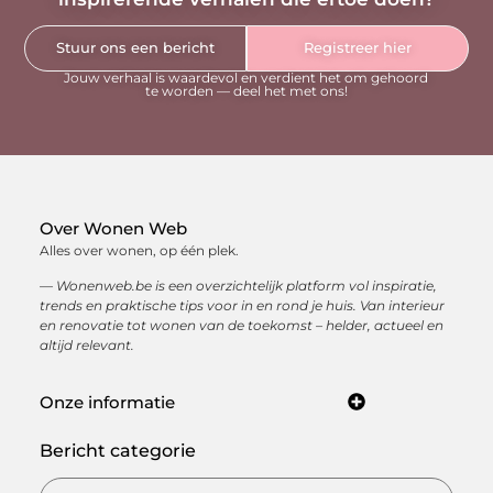
Stuur ons een bericht
Registreer hier
Jouw verhaal is waardevol en verdient het om gehoord
te worden — deel het met ons!
Over Wonen Web
Alles over wonen, op één plek.
— Wonenweb.be is een overzichtelijk platform vol inspiratie,
trends en praktische tips voor in en rond je huis. Van interieur
en renovatie tot wonen van de toekomst – helder, actueel en
altijd relevant.
Onze informatie
Kwaliteit backlinks kopen: hoe je met sterke linkbuilding jouw online autoriteit opbouwt
Hoe kan je online geld verdienen? Ontdek de beste manieren om een inkomen op te bouwen via internet
Bericht categorie