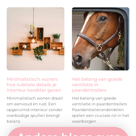
Minimalistisch wonen:
Het belang van goede
hoe subtiele details je
ventilatie in
interieur karakter geven
paardentrailers
Minimalistisch wonen draait
Het belang van goede
om eenvoud en rust. Een
ventilatie in paardentrailers
opgeruimd interieur zonder
Paardentraileronderdelen
overbodige spullen brengt
spelen een cruciale rol in het
balans
waarborgen