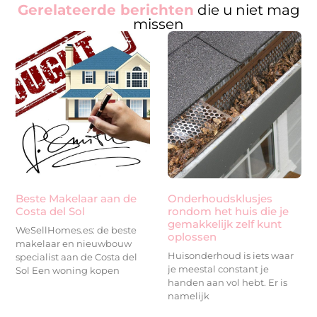
Gerelateerde berichten
die u niet mag
missen
Beste Makelaar aan de
Onderhoudsklusjes
Costa del Sol
rondom het huis die je
gemakkelijk zelf kunt
WeSellHomes.es: de beste
oplossen
makelaar en nieuwbouw
Huisonderhoud is iets waar
specialist aan de Costa del
je meestal constant je
Sol Een woning kopen
handen aan vol hebt. Er is
namelijk