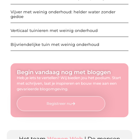
Vijver met weinig onderhoud: helder water zonder
gedoe
Verticaal tuinieren met weinig onderhoud
Bijvriendelijke tuin met weinig onderhoud
Begin vandaag nog met bloggen
Heb je iets te vertellen? Wij bieden jou het podium. Start
met schrijven, laat je inspireren en bouw mee aan een
gevarieerde blogomgeving.
Registreer nu
Het team
Wonen Web
| De mensen