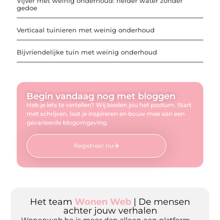
Vijver met weinig onderhoud: helder water zonder
gedoe
Verticaal tuinieren met weinig onderhoud
Bijvriendelijke tuin met weinig onderhoud
Begin vandaag nog met bloggen
Heb je iets te vertellen? Wij bieden jou het podium. Start
met schrijven, laat je inspireren en bouw mee aan een
gevarieerde blogomgeving.
Registreer nu
Het team
Wonen Web
| De mensen
achter jouw verhalen
Wonenweb.be is meer dan alleen een platform —