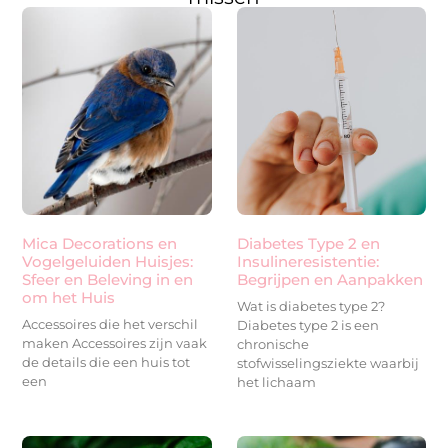
Mica Decorations en
Diabetes Type 2 en
Vogelgeluiden Huisjes:
Insulineresistentie:
Sfeer en Beleving in en
Begrijpen en Aanpakken
om het Huis
Wat is diabetes type 2?
Accessoires die het verschil
Diabetes type 2 is een
maken Accessoires zijn vaak
chronische
de details die een huis tot
stofwisselingsziekte waarbij
een
het lichaam