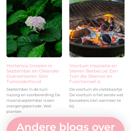
Hortensia Snoeien in
Voortuin Inspiratie en
September en Oleander
Stenen Barbecue: Een
Overwinteren: Slim
Tuin die Sfeervol en
Tuinonderhoud
Functioneel is
September in de tuin:
De voortuin als visitekaartje
nazorg en voorbereiding De
De voortuin is het eerste wat
maand september is een
bezoekers zien wanneer ze
overgangsperiode. Veel
bij
planten
Andere blogs over