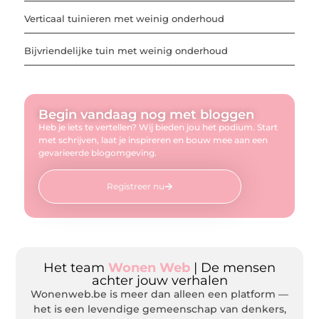
Verticaal tuinieren met weinig onderhoud
Bijvriendelijke tuin met weinig onderhoud
Begin vandaag nog met bloggen
Heb je iets te vertellen? Wij bieden jou het podium. Start
met schrijven, laat je inspireren en bouw mee aan een
gevarieerde blogomgeving.
Registreer nu
Het team
Wonen Web
| De mensen
achter jouw verhalen
Wonenweb.be is meer dan alleen een platform —
het is een levendige gemeenschap van denkers,