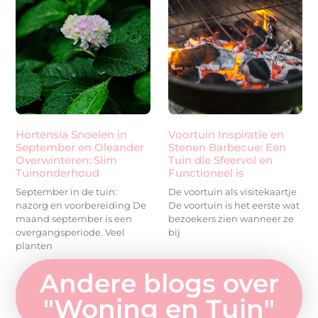
Hortensia Snoeien in
Voortuin Inspiratie en
September en Oleander
Stenen Barbecue: Een
Overwinteren: Slim
Tuin die Sfeervol en
Tuinonderhoud
Functioneel is
September in de tuin:
De voortuin als visitekaartje
nazorg en voorbereiding De
De voortuin is het eerste wat
maand september is een
bezoekers zien wanneer ze
overgangsperiode. Veel
bij
planten
Andere blogs over
"
Woning en Tuin
"