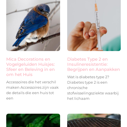
Mica Decorations en
Diabetes Type 2 en
Vogelgeluiden Huisjes:
Insulineresistentie:
Sfeer en Beleving in en
Begrijpen en Aanpakken
om het Huis
Wat is diabetes type 2?
Accessoires die het verschil
Diabetes type 2 is een
maken Accessoires zijn vaak
chronische
de details die een huis tot
stofwisselingsziekte waarbij
een
het lichaam