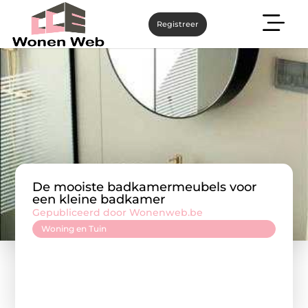
Registreer
De mooiste badkamermeubels voor
een kleine badkamer
Gepubliceerd door Wonenweb.be
Woning en Tuin