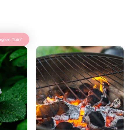
g en Tuin
"