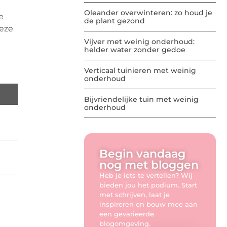
Oleander overwinteren: zo houd je
e
de plant gezond
deze
Vijver met weinig onderhoud:
helder water zonder gedoe
Verticaal tuinieren met weinig
onderhoud
Bijvriendelijke tuin met weinig
onderhoud
Begin vandaag
nog met bloggen
Heb je iets te vertellen? Wij
bieden jou het podium. Start
met schrijven, laat je
inspireren en bouw mee aan
een gevarieerde
blogomgeving.