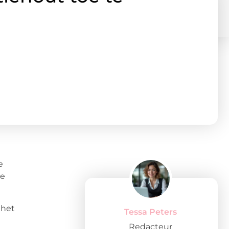
e
de
 het
Tessa Peters
Redacteur