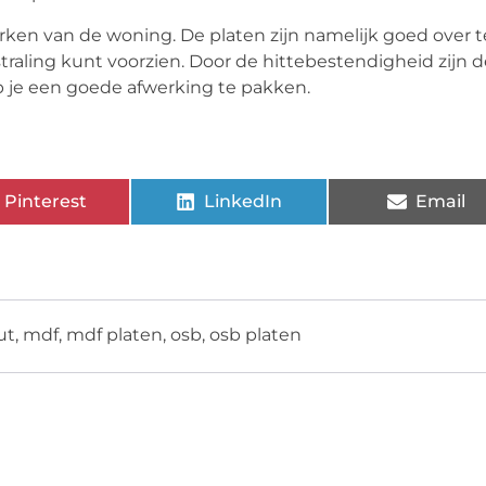
rken van de woning. De platen zijn namelijk goed over t
straling kunt voorzien. Door de hittebestendigheid zijn 
b je een goede afwerking te pakken.
Pinterest
LinkedIn
Email
ut
,
mdf
,
mdf platen
,
osb
,
osb platen