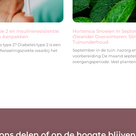
e 2 en Insulineresistentie:
Hortensia Snoeien in Sept
n Aanpakken
Oleander Overwinteren: Sli
Tuinonderhoud
s type 2? Diabetes type 2 is een
September in de tuin: nazorg e
fwisselingsziekte waarbij het
voorbereiding De maand septe
overgangsperiode. Veel planten
 ons delen of op de hoogte blijven