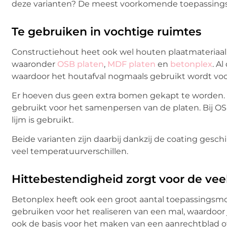
deze varianten? De meest voorkomende toepassingsm
Te gebruiken in vochtige ruimtes
Constructiehout heet ook wel houten plaatmateriaal. E
waaronder
OSB platen
,
MDF platen
en
betonplex
. A
waardoor het houtafval nogmaals gebruikt wordt voo
Er hoeven dus geen extra bomen gekapt te worden. 
gebruikt voor het samenpersen van de platen. Bij OSB
lijm is gebruikt.
Beide varianten zijn daarbij dankzij de coating gesc
veel temperatuurverschillen.
Hittebestendigheid zorgt voor de veel
Betonplex heeft ook een groot aantal toepassingsmog
gebruiken voor het realiseren van een mal, waardoor
ook de basis voor het maken van een aanrechtblad 