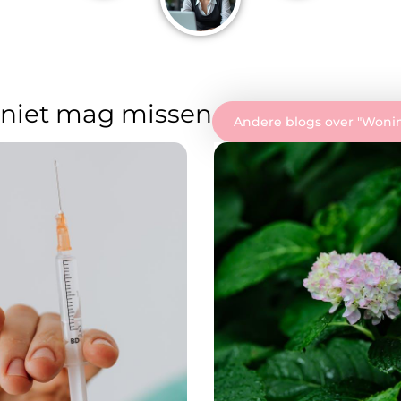
 niet mag missen
Andere blogs over "
Wonin