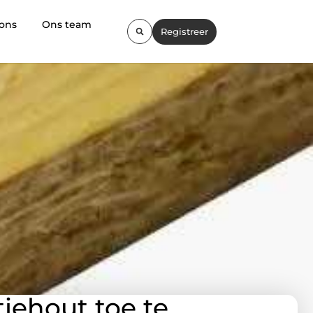
 ons
Ons team
Registreer
iehout toe te