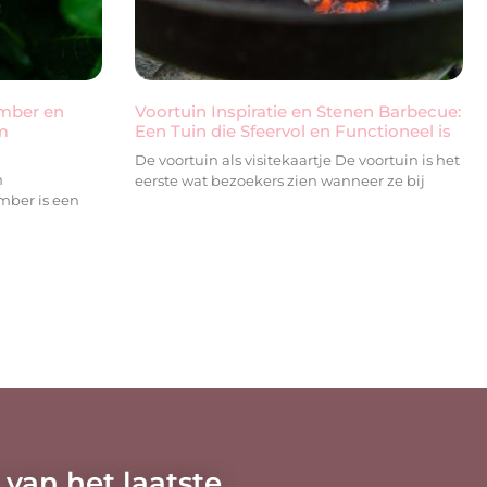
ember en
Voortuin Inspiratie en Stenen Barbecue:
m
Een Tuin die Sfeervol en Functioneel is
De voortuin als visitekaartje De voortuin is het
n
eerste wat bezoekers zien wanneer ze bij
mber is een
 van het laatste