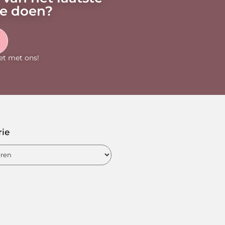
oe doen?
et met ons!
rie