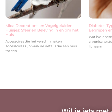
Mica Decorations en Vogelgeluiden
Diabetes Typ
Huisjes: Sfeer en Beleving in en om het
Begrijpen e
Huis
Wat is diabete
Accessoires die het verschil maken
chronische sto
Accessoires zijn vaak de details die een huis
lichaam
tot een
Wil je iets met