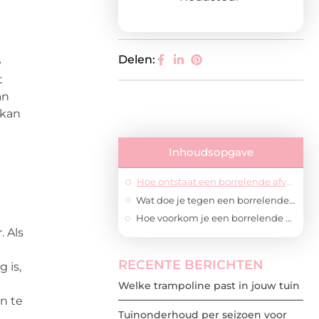
n
Delen:
e
t
an
 kan
Inhoudsopgave
Hoe ontstaat een borrelende afvoer?
Wat doe je tegen een borrelende afvoer?
Hoe voorkom je een borrelende afvoer?
. Als
RECENTE BERICHTEN
 is,
Welke trampoline past in jouw tuin
n te
Tuinonderhoud per seizoen voor