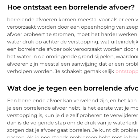
Hoe ontstaat een borrelende afvoer?
borrelende afvoeren komen meestal voor als er een ve
veroorzaakt worden door een opeenhoping van zeepsc
afvoer probeert te stromen, moet het harder werke
water druk op achter de verstopping, wat uiteindelij
een borrelende afvoer ook veroorzaakt worden door een
het water in de omringende grond sijpelen, waardoor
afvoeren zijn meestal een aanwijzing dat er een pro
verholpen worden. Je schakelt gemakkelijk
ontstop
Wat doe je tegen een borrelende afv
Een borrelende afvoer kan vervelend zijn, en het kan 
je een borrelende afvoer hebt, is het eerste wat je mo
verstopping is, kun je die zelf proberen te verwijderen
dan is de volgende stap om de druk van je waterleidin
zorgen dat je afvoer gaat borrelen. Je kunt dit probl
passen. Als je nog steeds problemen hebt met je bor