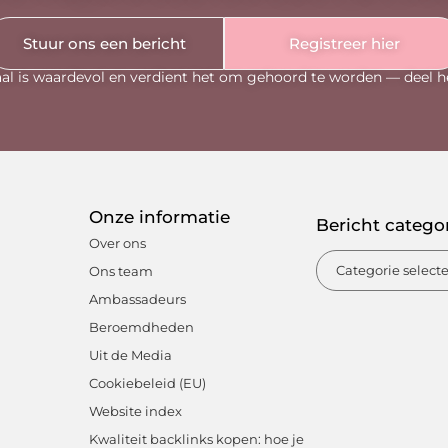
Stuur ons een bericht
Registreer hier
al is waardevol en verdient het om gehoord te worden — deel h
Onze informatie
Bericht catego
Over ons
Ons team
Ambassadeurs
Beroemdheden
Uit de Media
Cookiebeleid (EU)
Website index
Kwaliteit backlinks kopen: hoe je