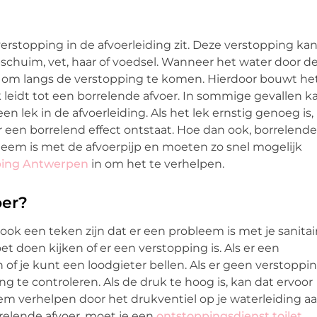
rstopping in de afvoerleiding zit. Deze verstopping ka
huim, vet, haar of voedsel. Wanneer het water door d
n om langs de verstopping te komen. Hierdoor bouwt he
k leidt tot een borrelende afvoer. In sommige gevallen k
 lek in de afvoerleiding. Als het lek ernstig genoeg is,
 een borrelend effect ontstaat. Hoe dan ook, borrelende
bleem is met de afvoerpijp en moeten zo snel mogelijk
ping Antwerpen
in om het te verhelpen.
oer?
ook een teken zijn dat er een probleem is met je sanitair
et doen kijken of er een verstopping is. Als er een
 of je kunt een loodgieter bellen. Als er geen verstopping
g te controleren. Als de druk te hoog is, kan dat ervoor
eem verhelpen door het drukventiel op je waterleiding aa
relende afvoer, moet je een
ontstoppingsdienst toilet