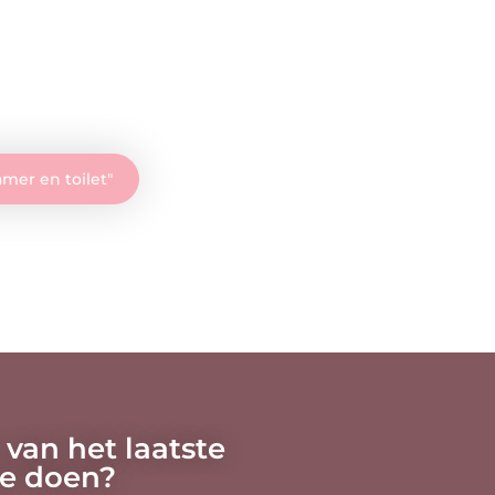
mer en toilet
"
 van het laatste
oe doen?