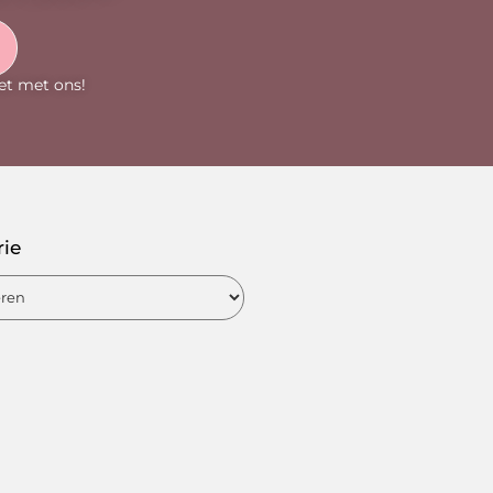
et met ons!
rie