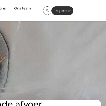
 ons
Ons team
Registreer
nde afvoer