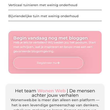
Verticaal tuinieren met weinig onderhoud
Bijvriendelijke tuin met weinig onderhoud
Begin vandaag nog met bloggen
Heb je iets te vertellen? Wij bieden jou het podium. Start
met schrijven, laat je inspireren en bouw mee aan een
gevarieerde blogomgeving.
Registreer nu
Het team
Wonen Web
| De mensen
achter jouw verhalen
Wonenweb.be is meer dan alleen een platform —
het is een levendige gemeenschap van denkers,