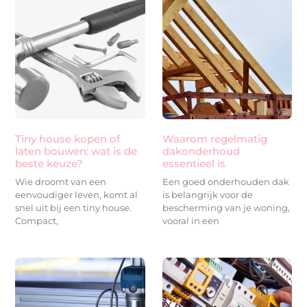
Tiny house kopen of
Waarom regelmatig
laten bouwen: wat is de
dakonderhoud
beste keuze?
essentieel is
Wie droomt van een
Een goed onderhouden dak
eenvoudiger leven, komt al
is belangrijk voor de
snel uit bij een tiny house.
bescherming van je woning,
Compact,
vooral in een