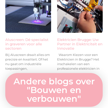
Aluscreen: Dé specialist
Elektricien Brugge: Uw
in graveren voor alle
Partner in Elektriciteit en
sectoren
Innovatie
Bij Aluscreen draait alles om
Waarom Kiezen voor een
precisie en kwaliteit. Of het
Elektricien in Brugge? Het
nu gaat om industriële
inschakelen van een
toepassingen,
professionele elektricien in
Andere blogs over
"
Bouwen en
verbouwen
"