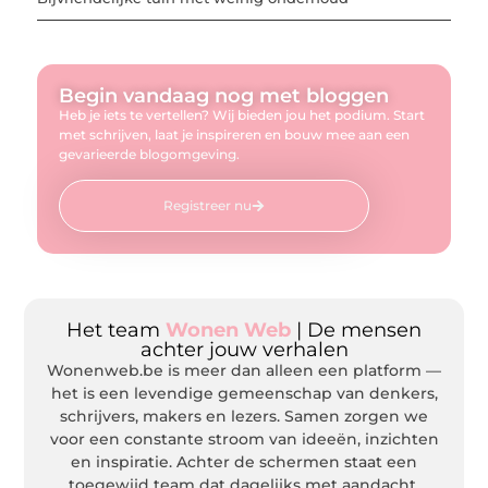
Begin vandaag nog met bloggen
Heb je iets te vertellen? Wij bieden jou het podium. Start
met schrijven, laat je inspireren en bouw mee aan een
gevarieerde blogomgeving.
Registreer nu
Het team
Wonen Web
| De mensen
achter jouw verhalen
Wonenweb.be is meer dan alleen een platform —
het is een levendige gemeenschap van denkers,
schrijvers, makers en lezers. Samen zorgen we
voor een constante stroom van ideeën, inzichten
en inspiratie. Achter de schermen staat een
toegewijd team dat dagelijks met aandacht,