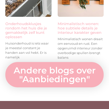
Onderhoudsklusjes
Minimalistisch wonen:
rondom het huis die je
hoe subtiele details je
gemakkelijk zelf kunt
interieur karakter geven
oplossen
Minimalistisch wonen draait
Huisonderhoud is iets waar
om eenvoud en rust. Een
je meestal constant je
opgeruimd interieur zonder
handen aan vol hebt. Er is
overbodige spullen brengt
namelijk
balans
Andere blogs over
"
Aanbiedingen
"