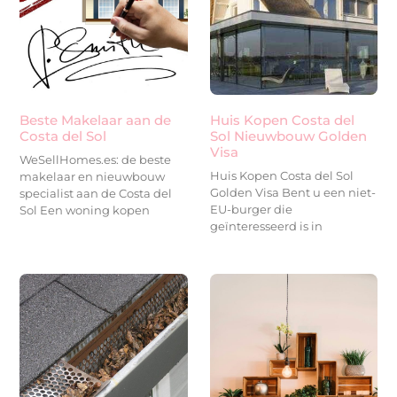
Beste Makelaar aan de
Huis Kopen Costa del
Costa del Sol
Sol Nieuwbouw Golden
Visa
WeSellHomes.es: de beste
Huis Kopen Costa del Sol
makelaar en nieuwbouw
Golden Visa Bent u een niet-
specialist aan de Costa del
EU-burger die
Sol Een woning kopen
geïnteresseerd is in