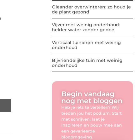
Oleander overwinteren: zo houd je
de plant gezond
e
Vijver met weinig onderhoud:
helder water zonder gedoe
Verticaal tuinieren met weinig
onderhoud
Bijvriendelijke tuin met weinig
onderhoud
Begin vandaag
nog met bloggen
Heb je iets te vertellen? Wij
bieden jou het podium. Start
met schrijven, laat je
inspireren en bouw mee aan
een gevarieerde
blogomgeving.