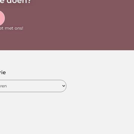
oe doen?
et met ons!
rie