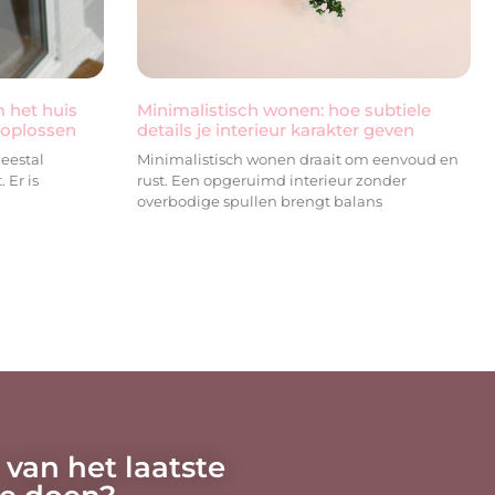
 het huis
Minimalistisch wonen: hoe subtiele
t oplossen
details je interieur karakter geven
eestal
Minimalistisch wonen draait om eenvoud en
 Er is
rust. Een opgeruimd interieur zonder
overbodige spullen brengt balans
 van het laatste