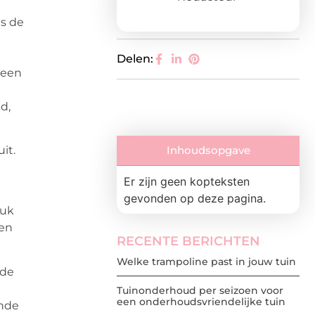
is de
Delen:
geen
d,
it.
Inhoudsopgave
Er zijn geen kopteksten
gevonden op deze pagina.
ruk
 en
RECENTE BERICHTEN
Welke trampoline past in jouw tuin
 de
e
Tuinonderhoud per seizoen voor
een onderhoudsvriendelijke tuin
ende