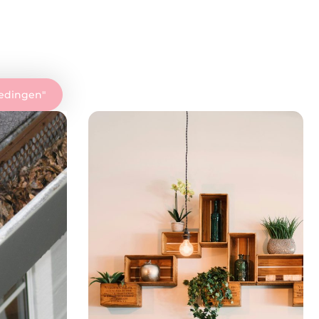
edingen
"