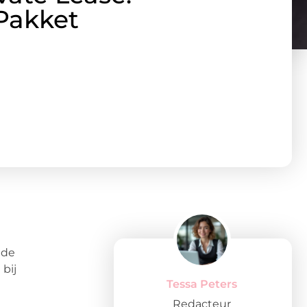
 Pakket
 de
bij
Tessa Peters
Redacteur