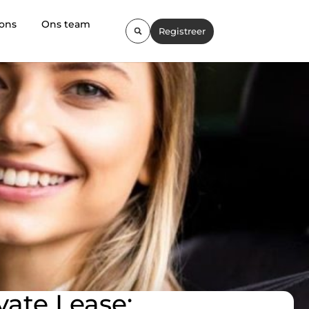
 ons
Ons team
Registreer
vate Lease: