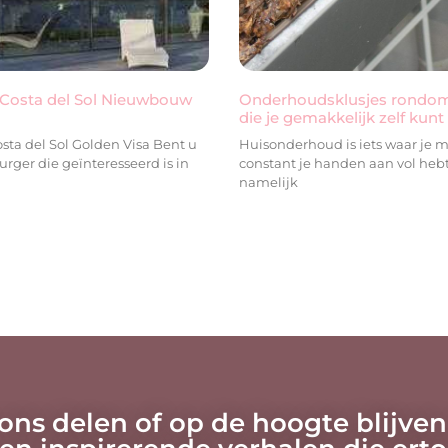
Costa del Sol Nieuwbouw
Onderhoudsklusjes rondom
die je gemakkelijk zelf kun
sta del Sol Golden Visa Bent u
Huisonderhoud is iets waar je m
rger die geïnteresseerd is in
constant je handen aan vol hebt.
namelijk
 ons delen of op de hoogte blijven