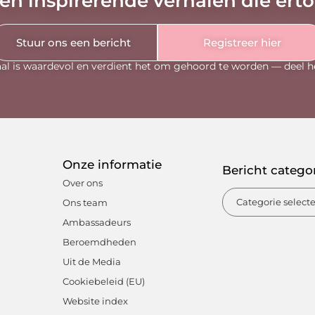
en inspirerende verhalen die ert
Stuur ons een bericht
Registreer hier
al is waardevol en verdient het om gehoord te worden — deel h
Onze informatie
Bericht catego
Over ons
Ons team
Ambassadeurs
Beroemdheden
Uit de Media
Cookiebeleid (EU)
Website index