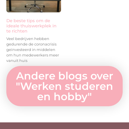
De beste tips om de
ideale thuiswerkplek in
te richten
Veel bedrijven hebben
gedurende de coronacrisis
geïnvesteerd in middelen
om hun medewerkers meer
vanuit huis
Andere blogs over
"
Werken studeren
en hobby
"