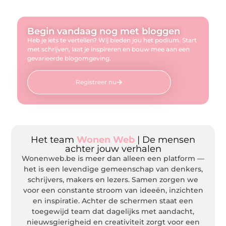
Begin vandaag nog met bloggen
Heb je iets te vertellen? Wij bieden jou het podium. Start
met schrijven, laat je inspireren en bouw mee aan een
gevarieerde blogomgeving.
Registreer nu
Het team
Wonen Web
| De mensen
achter jouw verhalen
Wonenweb.be is meer dan alleen een platform —
het is een levendige gemeenschap van denkers,
schrijvers, makers en lezers. Samen zorgen we
voor een constante stroom van ideeën, inzichten
en inspiratie. Achter de schermen staat een
toegewijd team dat dagelijks met aandacht,
nieuwsgierigheid en creativiteit zorgt voor een