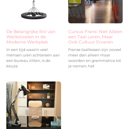
De Belangrijke Rol van
Cursus Frans: Niet Alleen
Werkstoelen in de
een Taal Leren, Maar
Moderne Werkplek
Ook Cultuur Ervaren
In een tijd waarin veel
Franse taallessen zijn zoveel
mensen uren achtereen aan
meer dan alleen maar
een bureau zitten, is de
woorden en grammatica tot
keuze
je nemen; het