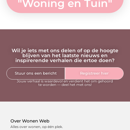
"
Woning en Tuin
"
Wil je iets met ons delen of op de hoogte
blijven van het laatste nieuws en
inspirerende verhalen die ertoe doen?
Stuur ons een bericht
Registreer hier
Jouw verhaal is waardevol en verdient het om gehoord
te worden — deel het met ons!
Over Wonen Web
Alles over wonen, op één plek.