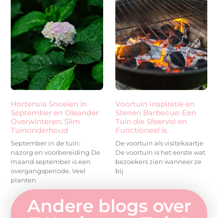
Hortensia Snoeien in
Voortuin Inspiratie en
September en Oleander
Stenen Barbecue: Een
Overwinteren: Slim
Tuin die Sfeervol en
Tuinonderhoud
Functioneel is
September in de tuin:
De voortuin als visitekaartje
nazorg en voorbereiding De
De voortuin is het eerste wat
maand september is een
bezoekers zien wanneer ze
overgangsperiode. Veel
bij
planten
Andere blogs over