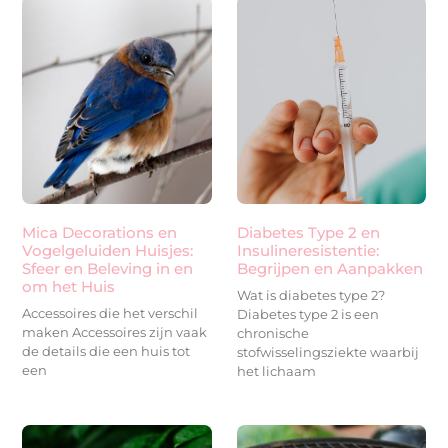
Mica Decorations en
Diabetes Type 2 en
Vogelgeluiden Huisjes:
Insulineresistentie:
Sfeer en Beleving in en
Begrijpen en Aanpakken
om het Huis
Wat is diabetes type 2?
Accessoires die het verschil
Diabetes type 2 is een
maken Accessoires zijn vaak
chronische
de details die een huis tot
stofwisselingsziekte waarbij
een
het lichaam