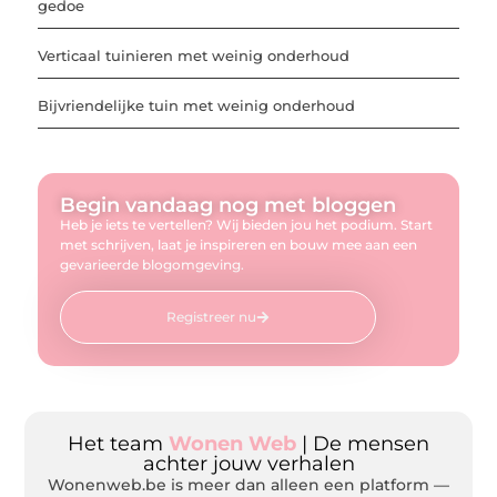
gedoe
Verticaal tuinieren met weinig onderhoud
Bijvriendelijke tuin met weinig onderhoud
Begin vandaag nog met bloggen
Heb je iets te vertellen? Wij bieden jou het podium. Start
met schrijven, laat je inspireren en bouw mee aan een
gevarieerde blogomgeving.
Registreer nu
Het team
Wonen Web
| De mensen
achter jouw verhalen
Wonenweb.be is meer dan alleen een platform —