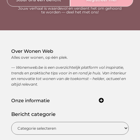
Jouw verhaal is waardevol en verdient het om gehoord
te worden — deel het met ons!
Over Wonen Web
Alles over wonen, op één plek.
— Wonenweb.be is een overzichtelijk platform vol inspiratie,
trends en praktische tips voor in en rond je huis. Van interieur
en renovatie tot wonen van de toekomst – helder, actueel en
altijd relevant.
Onze informatie
Kwaliteit backlinks kopen: hoe je met sterke linkbuilding jouw online autoriteit opbouwt
Hoe kan je online geld verdienen? Ontdek de beste manieren om een inkomen op te bouwen via internet
Bericht categorie