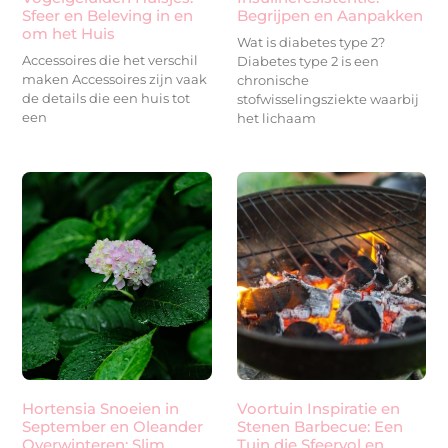
Sfeer en Beleving in en
Begrijpen en Aanpakken
om het Huis
Wat is diabetes type 2?
Accessoires die het verschil
Diabetes type 2 is een
maken Accessoires zijn vaak
chronische
de details die een huis tot
stofwisselingsziekte waarbij
een
het lichaam
Hortensia Snoeien in
Voortuin Inspiratie en
September en Oleander
Stenen Barbecue: Een
Overwinteren: Slim
Tuin die Sfeervol en