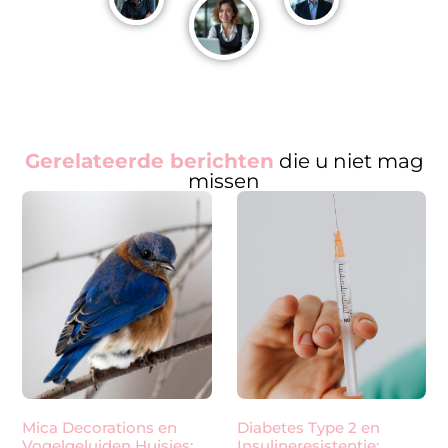
Gerelateerde berichten
die u niet mag
missen
Mica Decorations en
Diabetes Type 2 en
Vogelgeluiden Huisjes:
Insulineresistentie: