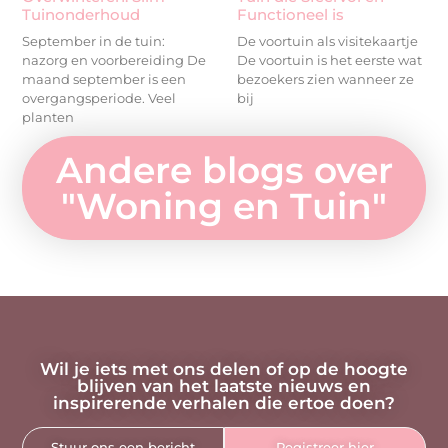
Tuinonderhoud
Functioneel is
September in de tuin:
De voortuin als visitekaartje
nazorg en voorbereiding De
De voortuin is het eerste wat
maand september is een
bezoekers zien wanneer ze
overgangsperiode. Veel
bij
planten
Andere blogs over
"
Woning en Tuin
"
Wil je iets met ons delen of op de hoogte
blijven van het laatste nieuws en
inspirerende verhalen die ertoe doen?
Stuur ons een bericht
Registreer hier