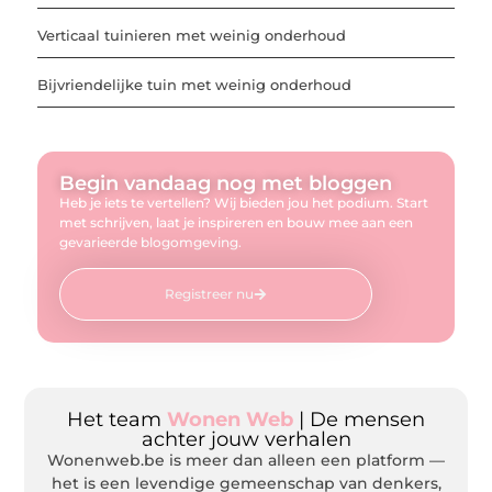
Verticaal tuinieren met weinig onderhoud
Bijvriendelijke tuin met weinig onderhoud
Begin vandaag nog met bloggen
Heb je iets te vertellen? Wij bieden jou het podium. Start
met schrijven, laat je inspireren en bouw mee aan een
gevarieerde blogomgeving.
Registreer nu
Het team
Wonen Web
| De mensen
achter jouw verhalen
Wonenweb.be is meer dan alleen een platform —
het is een levendige gemeenschap van denkers,