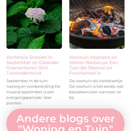
Hortensia Snoeien in
Voortuin Inspiratie en
September en Oleander
Stenen Barbecue: Een
Overwinteren: Slim
Tuin die Sfeervol en
Tuinonderhoud
Functioneel is
September in de tuin:
De voortuin als visitekaartje
nazorg en voorbereiding De
De voortuin is het eerste wat
maand september is een
bezoekers zien wanneer ze
overgangsperiode. Veel
bij
planten
Andere blogs over
"
Woning en Tuin
"