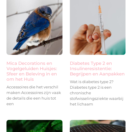
Mica Decorations en
Diabetes Type 2 en
Vogelgeluiden Huisjes:
Insulineresistentie:
Sfeer en Beleving in en
Begrijpen en Aanpakken
om het Huis
Wat is diabetes type 2?
Accessoires die het verschil
Diabetes type 2 is een
maken Accessoires zijn vaak
chronische
de details die een huis tot
stofwisselingsziekte waarbij
een
het lichaam