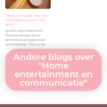
Thuisvermaakt met een
sjoelbak voor het hele
gezin
Sjoelen: een traditioneel
Nederlands spel dat al
generaties lang gezinnen
samenbrengt. Of je nu op
Andere blogs over
"
Home
entertainment en
communicatie
"