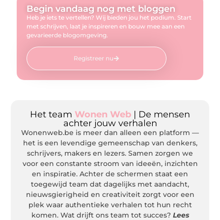
Begin vandaag nog met bloggen
Heb je iets te vertellen? Wij bieden jou het podium. Start
met schrijven, laat je inspireren en bouw mee aan een
gevarieerde blogomgeving.
Registreer nu
Het team
Wonen Web
| De mensen
achter jouw verhalen
Wonenweb.be is meer dan alleen een platform —
het is een levendige gemeenschap van denkers,
schrijvers, makers en lezers. Samen zorgen we
voor een constante stroom van ideeën, inzichten
en inspiratie. Achter de schermen staat een
toegewijd team dat dagelijks met aandacht,
nieuwsgierigheid en creativiteit zorgt voor een
plek waar authentieke verhalen tot hun recht
komen. Wat drijft ons team tot succes?
Lees