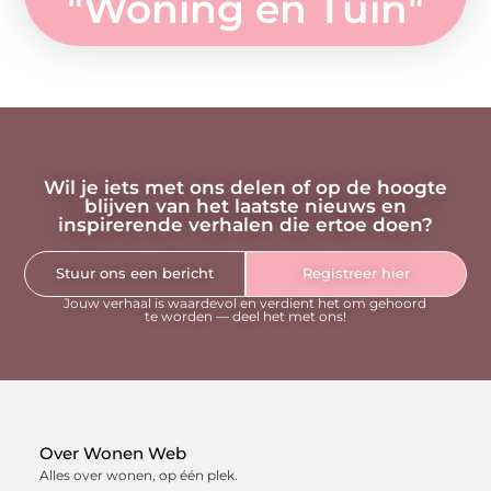
"
Woning en Tuin
"
Wil je iets met ons delen of op de hoogte
blijven van het laatste nieuws en
inspirerende verhalen die ertoe doen?
Stuur ons een bericht
Registreer hier
Jouw verhaal is waardevol en verdient het om gehoord
te worden — deel het met ons!
Over Wonen Web
Alles over wonen, op één plek.