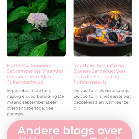
Hortensia Snoeien in
Voortuin Inspiratie en
September en Oleander
Stenen Barbecue: Een
Overwinteren: Slim
Tuin die Sfeervol en
Tuinonderhoud
Functioneel is
September in de tuin:
De voortuin als visitekaartje
nazorg en voorbereiding De
De voortuin is het eerste wat
maand september is een
bezoekers zien wanneer ze
overgangsperiode. Veel
bij
planten
Andere blogs over