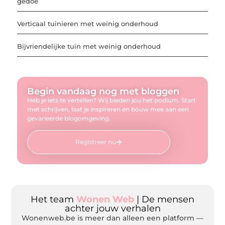
gedoe
Verticaal tuinieren met weinig onderhoud
Bijvriendelijke tuin met weinig onderhoud
Begin vandaag nog met bloggen
Heb je iets te vertellen? Wij bieden jou het podium. Start
met schrijven, laat je inspireren en bouw mee aan een
gevarieerde blogomgeving.
Registreer nu
Het team
Wonen Web
| De mensen
achter jouw verhalen
Wonenweb.be is meer dan alleen een platform —