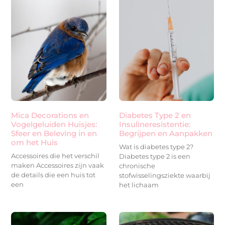
Mica Decorations en
Diabetes Type 2 en
Vogelgeluiden Huisjes:
Insulineresistentie:
Sfeer en Beleving in en
Begrijpen en Aanpakken
om het Huis
Wat is diabetes type 2?
Accessoires die het verschil
Diabetes type 2 is een
maken Accessoires zijn vaak
chronische
de details die een huis tot
stofwisselingsziekte waarbij
een
het lichaam