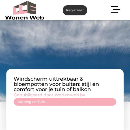
Registreer
Windscherm uittrekbaar &
bloempotten voor buiten: stijl en
comfort voor je tuin of balkon
Gepubliceerd door Wonenweb.be
Woning en Tuin