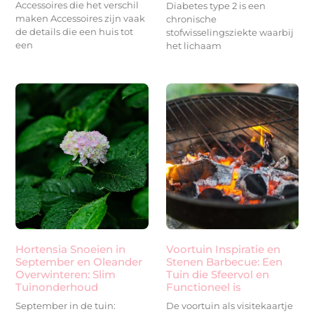
Accessoires die het verschil
Diabetes type 2 is een
maken Accessoires zijn vaak
chronische
de details die een huis tot
stofwisselingsziekte waarbij
een
het lichaam
Hortensia Snoeien in
Voortuin Inspiratie en
September en Oleander
Stenen Barbecue: Een
Overwinteren: Slim
Tuin die Sfeervol en
Tuinonderhoud
Functioneel is
September in de tuin:
De voortuin als visitekaartje