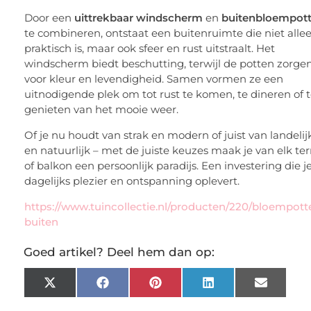
Door een
uittrekbaar windscherm
en
buitenbloempot
te combineren, ontstaat een buitenruimte die niet alle
praktisch is, maar ook sfeer en rust uitstraalt. Het
windscherm biedt beschutting, terwijl de potten zorge
voor kleur en levendigheid. Samen vormen ze een
uitnodigende plek om tot rust te komen, te dineren of 
genieten van het mooie weer.
Of je nu houdt van strak en modern of juist van landelij
en natuurlijk – met de juiste keuzes maak je van elk ter
of balkon een persoonlijk paradijs. Een investering die j
dagelijks plezier en ontspanning oplevert.
https://www.tuincollectie.nl/producten/220/bloempott
buiten
Goed artikel? Deel hem dan op:
X
Facebook
Pinterest
LinkedIn
Email
(Twitter)