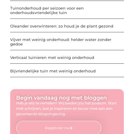
Tuinonderhoud per seizoen voor een
onderhoudsvriendelijke tuin
Oleander overwinteren: zo houd je de plant gezond
Vijver met weinig onderhoud: helder water zonder
gedoe
Verticaal tuinieren met weinig onderhoud
Bijvriendelijke tuin met weinig onderhoud
Begin vandaag nog met bloggen
Heb je iets te vertellen? Wij bieden jou het podium. Start
met schrijven, laat je inspireren en bouw mee aan een
gevarieerde blogomgeving.
Registreer nu