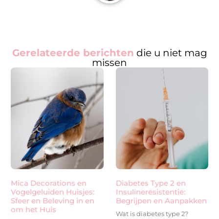
Gerelateerde berichten
die u niet mag
missen
Mica Decorations en
Diabetes Type 2 en
Vogelgeluiden Huisjes:
Insulineresistentie:
Sfeer en Beleving in en
Begrijpen en Aanpakken
om het Huis
Wat is diabetes type 2?