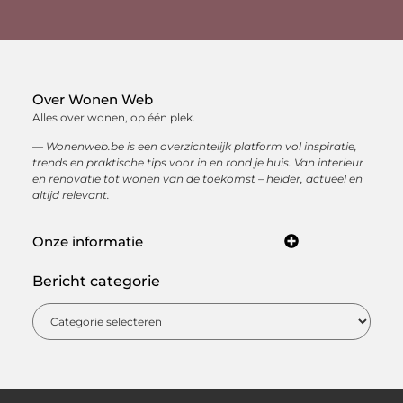
Over Wonen Web
Alles over wonen, op één plek.
— Wonenweb.be is een overzichtelijk platform vol inspiratie,
trends en praktische tips voor in en rond je huis. Van interieur
en renovatie tot wonen van de toekomst – helder, actueel en
altijd relevant.
Onze informatie
Kwaliteit backlinks kopen: hoe je met sterke linkbuilding jouw online autoriteit opbouwt
Hoe kan je online geld verdienen? Ontdek de beste manieren om een inkomen op te bouwen via internet
Bericht categorie