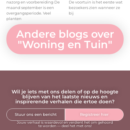
nazorg en voorbereiding De
De voortuin is het eerste wat
maand september is een
bezoekers zien wanneer ze
overgangsperiode. Veel
bij
planten
Andere blogs over
"
Woning en Tuin
"
Wil je iets met ons delen of op de hoogte
blijven van het laatste nieuws en
inspirerende verhalen die ertoe doen?
Stuur ons een bericht
Registreer hier
Jouw verhaal is waardevol en verdient het om gehoord
te worden — deel het met ons!