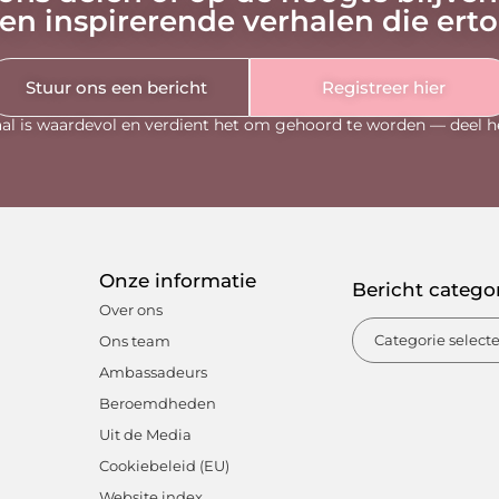
en inspirerende verhalen die ert
Stuur ons een bericht
Registreer hier
al is waardevol en verdient het om gehoord te worden — deel h
Onze informatie
Bericht catego
Over ons
Ons team
Ambassadeurs
Beroemdheden
Uit de Media
Cookiebeleid (EU)
Website index