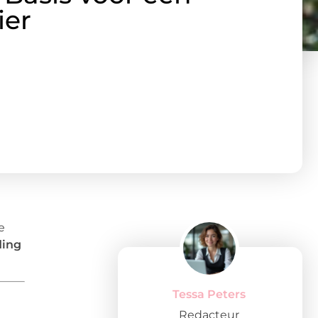
ier
e
ding
Tessa Peters
Redacteur