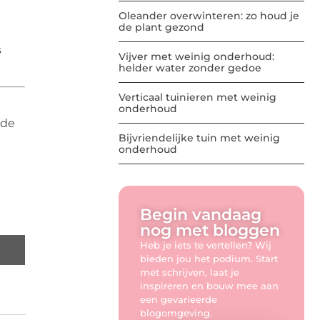
Oleander overwinteren: zo houd je
de plant gezond
s
Vijver met weinig onderhoud:
helder water zonder gedoe
Verticaal tuinieren met weinig
onderhoud
ede
Bijvriendelijke tuin met weinig
onderhoud
Begin vandaag
nog met bloggen
Heb je iets te vertellen? Wij
bieden jou het podium. Start
met schrijven, laat je
inspireren en bouw mee aan
een gevarieerde
blogomgeving.