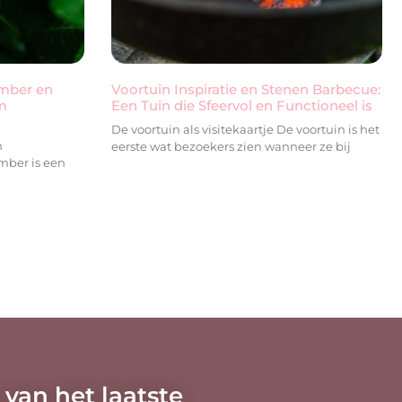
ember en
Voortuin Inspiratie en Stenen Barbecue:
m
Een Tuin die Sfeervol en Functioneel is
De voortuin als visitekaartje De voortuin is het
n
eerste wat bezoekers zien wanneer ze bij
mber is een
 van het laatste