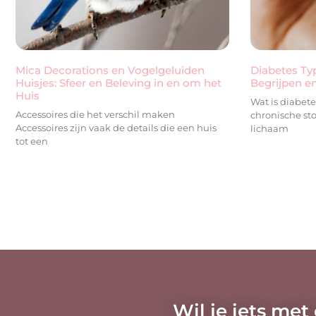
Mica Decorations en Vogelgeluiden
Diabetes Typ
Huisjes: Sfeer en Beleving in en om het
Begrijpen e
Huis
Wat is diabete
Accessoires die het verschil maken
chronische sto
Accessoires zijn vaak de details die een huis
lichaam
tot een
Wil je iets met