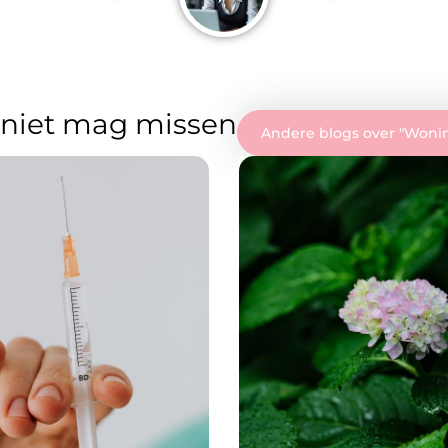
 niet mag missen
Andere blogs over "
Wonin