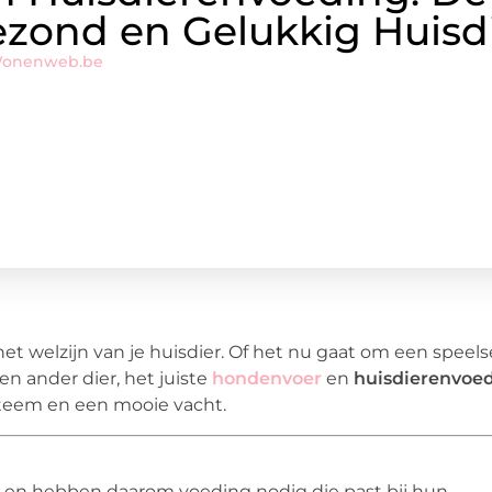
zond en Gelukkig Huisd
Wonenweb.be
t welzijn van je huisdier. Of het nu gaat om een speels
n ander dier, het juiste
hondenvoer
en
huisdierenvoe
teem en een mooie vacht.
jl, en hebben daarom voeding nodig die past bij hun