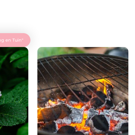
g en Tuin
"