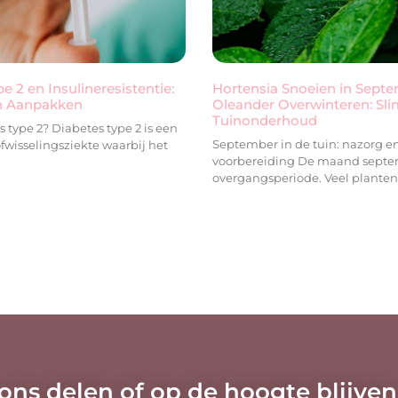
e 2 en Insulineresistentie:
Hortensia Snoeien in Sept
n Aanpakken
Oleander Overwinteren: Sli
Tuinonderhoud
s type 2? Diabetes type 2 is een
September in de tuin: nazorg e
fwisselingsziekte waarbij het
voorbereiding De maand septe
overgangsperiode. Veel planten
 ons delen of op de hoogte blijven