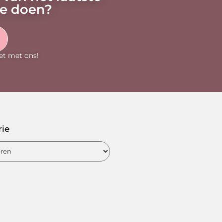
oe doen?
et met ons!
rie