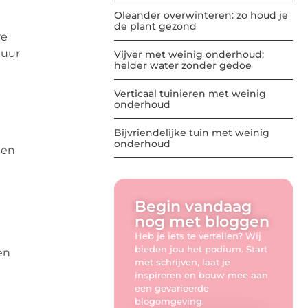
Oleander overwinteren: zo houd je
de plant gezond
re
duur
Vijver met weinig onderhoud:
helder water zonder gedoe
Verticaal tuinieren met weinig
onderhoud
Bijvriendelijke tuin met weinig
onderhoud
ten
Begin vandaag
nog met bloggen
Heb je iets te vertellen? Wij
bieden jou het podium. Start
en
met schrijven, laat je
inspireren en bouw mee aan
een gevarieerde
blogomgeving.