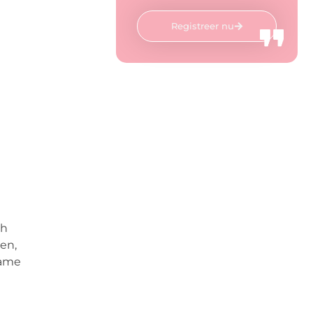
Registreer nu
ch
en,
zame