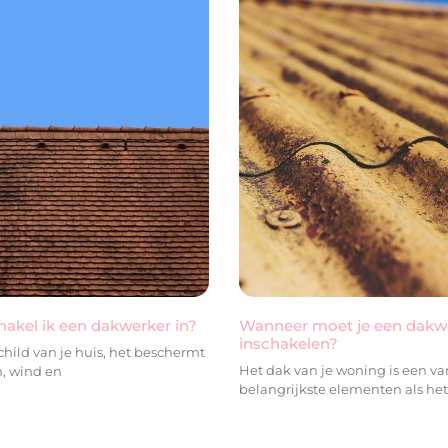
akel ik een dakwerker in?
Wanneer moet je een dakw
inschakelen?
schild van je huis, het beschermt
Het dak van je woning is een va
n, wind en
belangrijkste elementen als he