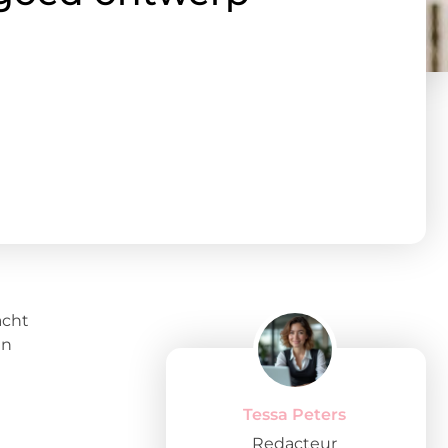
acht
en
Tessa Peters
Redacteur