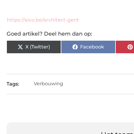
https://aico.be/architect-gent
Goed artikel? Deel hem dan op:
X (Twitter)
Facebook
Verbouwing
Tags: