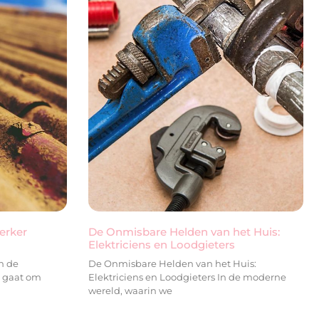
erker
De Onmisbare Helden van het Huis:
Elektriciens en Loodgieters
n de
De Onmisbare Helden van het Huis:
t gaat om
Elektriciens en Loodgieters In de moderne
wereld, waarin we