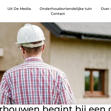
Uit De Media
Onderhoudsvriendelijke tuin
Over
Contact
bouwen begint bij een