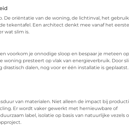
eid
 De oriëntatie van de woning, de lichtinval, het gebrui
n de tekentafel. Een architect denkt mee vanaf het eerst
 wat slim is.
ren voorkom je onnodige sloop en bespaar je meteen o
 je woning presteert op vlak van energieverbruik. Door s
astisch dalen, nog voor er één installatie is geplaatst.
sduur van materialen. Niet alleen de impact bij product
ycling. Er wordt vaker gewerkt met hernieuwbare of
rzaam label, isolatie op basis van natuurlijke vezels o
pproject.