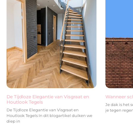
De Tijdloze Elegantie van Visgraat en
Wanneer sch
Houtlook Tegels
Je dak is het 
De Tijdloze Elegantie van Visgraat en
je tegen rege
Houtlook Tegels In dit blogartikel duiken we
diep in