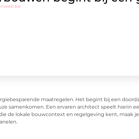
enweb.be
giebesparende maatregelen. Het begint bij een doord
euze samenkomen. Een ervaren architect speelt hierin e
die de lokale bouwcontext en regelgeving kent, maak je
anelen.