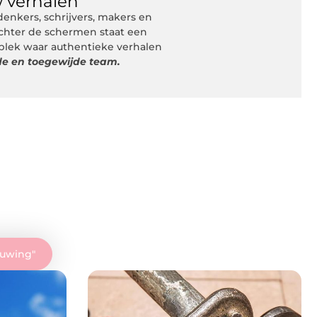
 verhalen
nkers, schrijvers, makers en
Achter de schermen staat een
 plek waar authentieke verhalen
de en toegewijde team.
ouwing
"