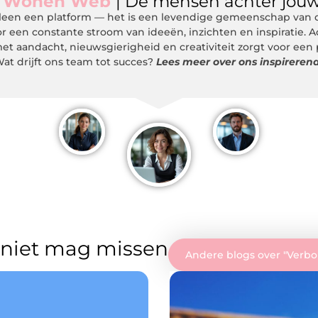
m
Wonen Web
| De mensen achter jouw
een een platform — het is een levendige gemeenschap van de
r een constante stroom van ideeën, inzichten en inspiratie. 
et aandacht, nieuwsgierigheid en creativiteit zorgt voor een
at drijft ons team tot succes?
Lees meer over ons inspireren
 niet mag missen
Andere blogs over "
Verb