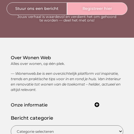
Stuur ons een bericht
Registreer hier
Jouw verhaal is waardevol en verdient het om gehoord
te worden — deel het met ons!
Over Wonen Web
Alles over wonen, op één plek.
— Wonenweb.be is een overzichtelijk platform vol inspiratie,
trends en praktische tips voor in en rond je huis. Van interieur
en renovatie tot wonen van de toekomst – helder, actueel en
altijd relevant.
Onze informatie
Kwaliteit backlinks kopen: hoe je met sterke linkbuilding jouw online autoriteit opbouwt
Hoe kan je online geld verdienen? Ontdek de beste manieren om een inkomen op te bouwen via internet
Bericht categorie