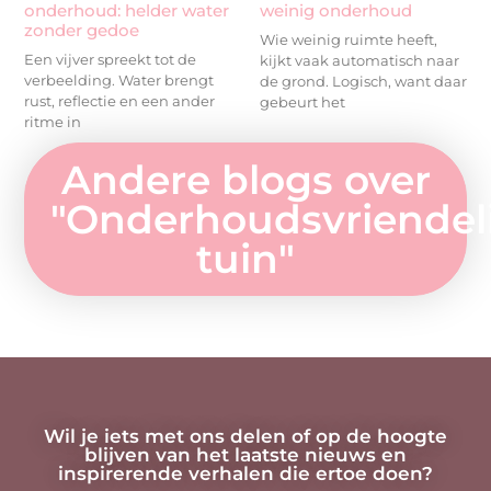
onderhoud: helder water
weinig onderhoud
zonder gedoe
Wie weinig ruimte heeft,
Een vijver spreekt tot de
kijkt vaak automatisch naar
verbeelding. Water brengt
de grond. Logisch, want daar
rust, reflectie en een ander
gebeurt het
ritme in
Andere blogs over
"
Onderhoudsvriendel
tuin
"
Wil je iets met ons delen of op de hoogte
blijven van het laatste nieuws en
inspirerende verhalen die ertoe doen?