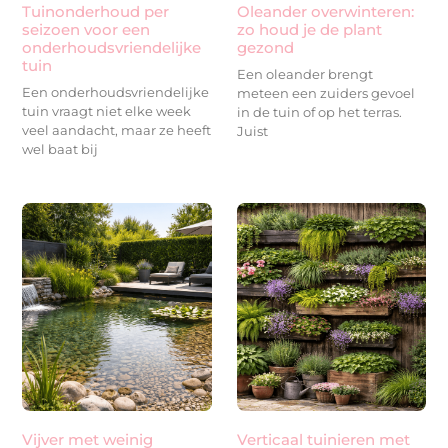
Tuinonderhoud per
Oleander overwinteren:
seizoen voor een
zo houd je de plant
onderhoudsvriendelijke
gezond
tuin
Een oleander brengt
Een onderhoudsvriendelijke
meteen een zuiders gevoel
tuin vraagt niet elke week
in de tuin of op het terras.
veel aandacht, maar ze heeft
Juist
wel baat bij
Vijver met weinig
Verticaal tuinieren met