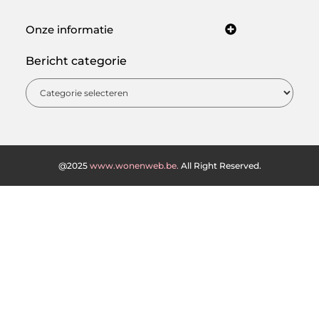
Onze informatie
Kwaliteit backlinks kopen: hoe je met sterke linkbuilding jouw online autoriteit opbouwt
Hoe kan je online geld verdienen? Ontdek de beste manieren om een inkomen op te bouwen via internet
Bericht categorie
@2025
www.wonenweb.be.
All Right Reserved.