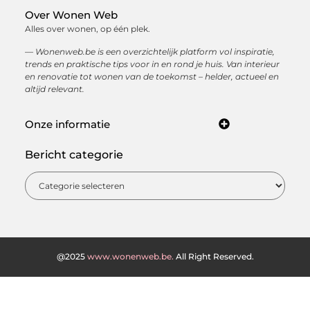
Over Wonen Web
Alles over wonen, op één plek.
— Wonenweb.be is een overzichtelijk platform vol inspiratie,
trends en praktische tips voor in en rond je huis. Van interieur
en renovatie tot wonen van de toekomst – helder, actueel en
altijd relevant.
Onze informatie
Kwaliteit backlinks kopen: hoe je met sterke linkbuilding jouw online autoriteit opbouwt
Hoe kan je online geld verdienen? Ontdek de beste manieren om een inkomen op te bouwen via internet
Bericht categorie
@2025
www.wonenweb.be.
All Right Reserved.