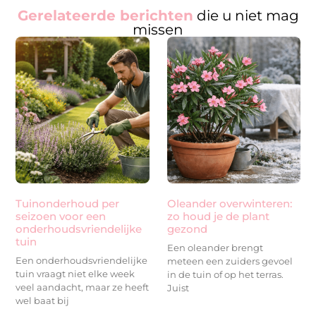
Gerelateerde berichten
die u niet mag
missen
Tuinonderhoud per
Oleander overwinteren:
seizoen voor een
zo houd je de plant
onderhoudsvriendelijke
gezond
tuin
Een oleander brengt
Een onderhoudsvriendelijke
meteen een zuiders gevoel
tuin vraagt niet elke week
in de tuin of op het terras.
veel aandacht, maar ze heeft
Juist
wel baat bij