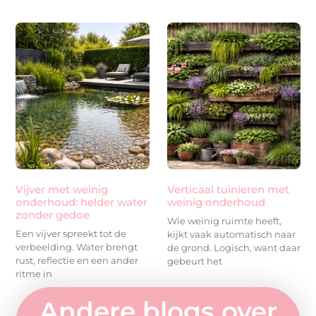
Vijver met weinig
Verticaal tuinieren met
onderhoud: helder water
weinig onderhoud
zonder gedoe
Wie weinig ruimte heeft,
Een vijver spreekt tot de
kijkt vaak automatisch naar
verbeelding. Water brengt
de grond. Logisch, want daar
rust, reflectie en een ander
gebeurt het
ritme in
Andere blogs over