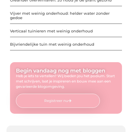
Oleander overwinteren: zo houd je de plant gezond
Vijver met weinig onderhoud: helder water zonder
gedoe
Verticaal tuinieren met weinig onderhoud
Bijvriendelijke tuin met weinig onderhoud
Begin vandaag nog met bloggen
Heb je iets te vertellen? Wij bieden jou het podium. Start
met schrijven, laat je inspireren en bouw mee aan een
gevarieerde blogomgeving.
Registreer nu