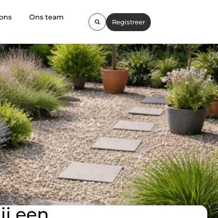
 ons
Ons team
Registreer
ij een