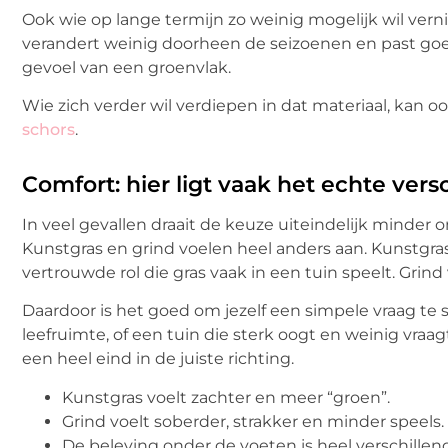
Ook wie op lange termijn zo weinig mogelijk wil verni
verandert weinig doorheen de seizoenen en past goed
gevoel van een groenvlak.
Wie zich verder wil verdiepen in dat materiaal, kan o
schors
.
Comfort: hier ligt vaak het echte versc
In veel gevallen draait de keuze uiteindelijk minder
Kunstgras en grind voelen heel anders aan. Kunstgra
vertrouwde rol die gras vaak in een tuin speelt. Grind
Daardoor is het goed om jezelf een simpele vraag te st
leefruimte, of een tuin die sterk oogt en weinig vra
een heel eind in de juiste richting.
Kunstgras voelt zachter en meer “groen”.
Grind voelt soberder, strakker en minder speels.
De beleving onder de voeten is heel verschillend