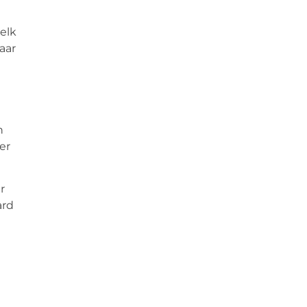
elk
aar
n
er
r
ard