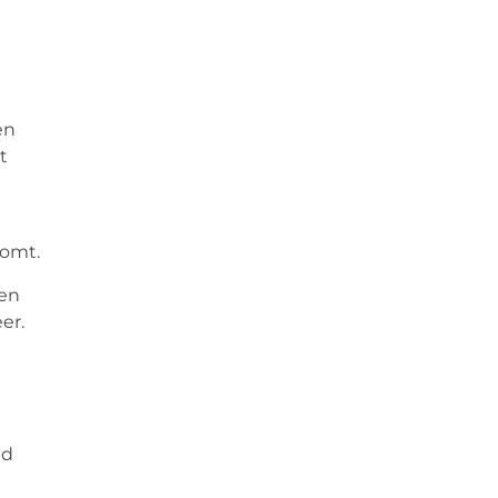
en
t
komt.
een
er.
nd