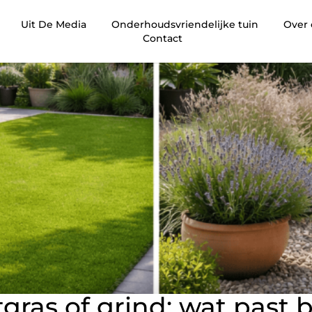
Uit De Media
Onderhoudsvriendelijke tuin
Over
Contact
gras of grind: wat past b