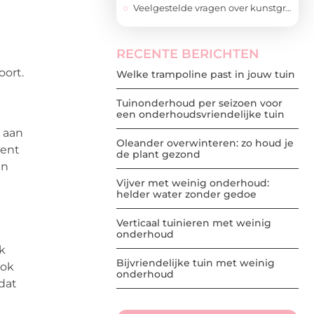
Veelgestelde vragen over kunstgras of grind
RECENTE BERICHTEN
oort.
Welke trampoline past in jouw tuin
Tuinonderhoud per seizoen voor
een onderhoudsvriendelijke tuin
d aan
Oleander overwinteren: zo houd je
kent
de plant gezond
an
Vijver met weinig onderhoud:
helder water zonder gedoe
Verticaal tuinieren met weinig
onderhoud
k
Bijvriendelijke tuin met weinig
ook
onderhoud
dat