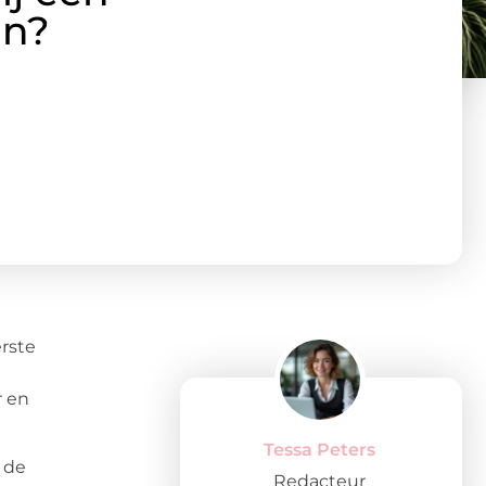
in?
erste
r en
Tessa Peters
 de
Redacteur