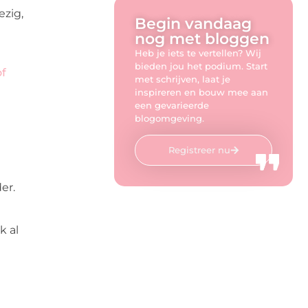
ezig,
Begin vandaag
nog met bloggen
Heb je iets te vertellen? Wij
bieden jou het podium. Start
of
met schrijven, laat je
inspireren en bouw mee aan
een gevarieerde
blogomgeving.
Registreer nu
er.
k al