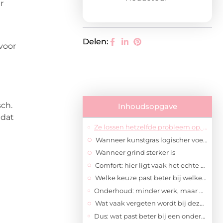
r
Delen:
voor
sch.
Inhoudsopgave
 dat
Ze lossen hetzelfde probleem op, maar op een andere manier
Wanneer kunstgras logischer voelt
Wanneer grind sterker is
Comfort: hier ligt vaak het echte verschil
Welke keuze past beter bij welke tuinstijl?
Onderhoud: minder werk, maar niet hetzelfde soort werk
Wat vaak vergeten wordt bij deze keuze
Dus: wat past beter bij een onderhoudsvriendelijke tuin?