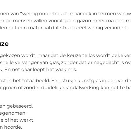
ermen van “weinig onderhoud”, maar ook in termen van w
mmige mensen willen vooral geen gazon meer maaien, m
len net een materiaal dat structureel weinig verandert.
uze
nd gekozen wordt, maar dat de keuze te los wordt bekeke
snelle vervanger van gras, zonder dat er nagedacht is ov
k. En net daar loopt het vaak mis.
t in het totaalbeeld. Een stukje kunstgras in een verde
r groen of zonder duidelijke randafwerking kan net te h
een gebaseerd.
meegenomen.
 of het werkt.
in hoorde.