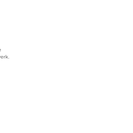
e
erk.