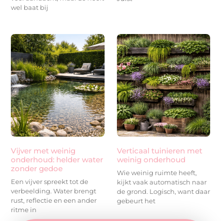
wel baat bij
Vijver met weinig
Verticaal tuinieren met
onderhoud: helder water
weinig onderhoud
zonder gedoe
Wie weinig ruimte heeft,
Een vijver spreekt tot de
kijkt vaak automatisch naar
verbeelding. Water brengt
de grond. Logisch, want daar
rust, reflectie en een ander
gebeurt het
ritme in