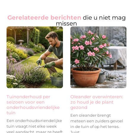
Gerelateerde berichten
die u niet mag
missen
Tuinonderhoud per
Oleander overwinteren:
seizoen voor een
zo houd je de plant
onderhoudsvriendelijke
gezond
tuin
Een oleander brengt
Een onderhoudsvriendelijke
meteen een zuiders gevoel
tuin vraagt niet elke week
in de tuin of op het terras.
veel aandacht, maar ze heeft
Juist