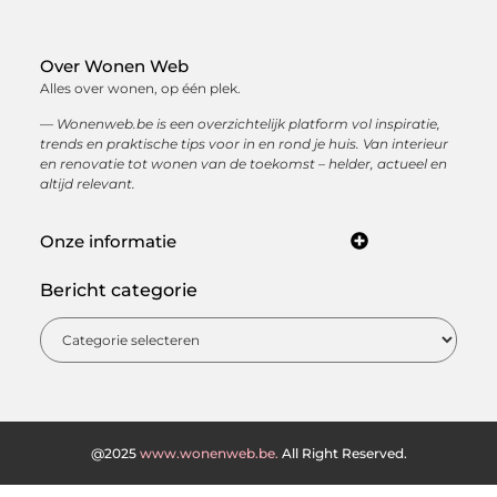
Over Wonen Web
Alles over wonen, op één plek.
— Wonenweb.be is een overzichtelijk platform vol inspiratie,
trends en praktische tips voor in en rond je huis. Van interieur
en renovatie tot wonen van de toekomst – helder, actueel en
altijd relevant.
Onze informatie
Kwaliteit backlinks kopen: hoe je met sterke linkbuilding jouw online autoriteit opbouwt
Hoe kan je online geld verdienen? Ontdek de beste manieren om een inkomen op te bouwen via internet
Bericht categorie
@2025
www.wonenweb.be.
All Right Reserved.