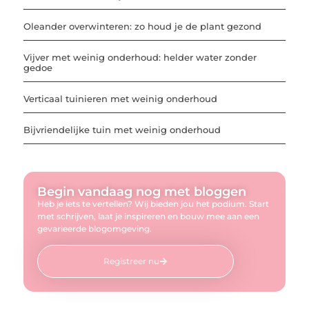
Oleander overwinteren: zo houd je de plant gezond
Vijver met weinig onderhoud: helder water zonder
gedoe
Verticaal tuinieren met weinig onderhoud
Bijvriendelijke tuin met weinig onderhoud
Begin vandaag nog met bloggen
Heb je iets te vertellen? Wij bieden jou het podium. Start
met schrijven, laat je inspireren en bouw mee aan een
gevarieerde blogomgeving.
Registreer nu