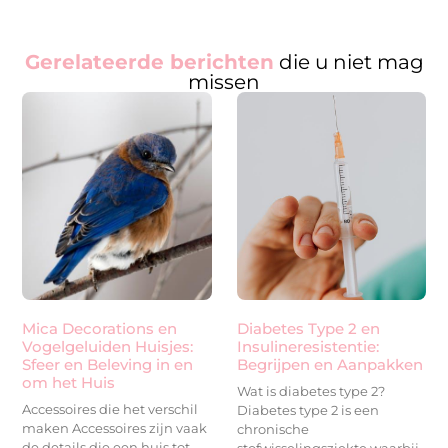
Gerelateerde berichten
die u niet mag
missen
Mica Decorations en
Diabetes Type 2 en
Vogelgeluiden Huisjes:
Insulineresistentie:
Sfeer en Beleving in en
Begrijpen en Aanpakken
om het Huis
Wat is diabetes type 2?
Accessoires die het verschil
Diabetes type 2 is een
maken Accessoires zijn vaak
chronische
de details die een huis tot