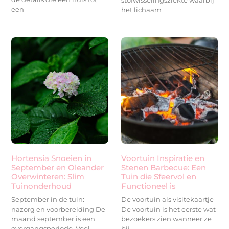
stofwisselingsziekte waarbij
een
het lichaam
Hortensia Snoeien in
Voortuin Inspiratie en
September en Oleander
Stenen Barbecue: Een
Overwinteren: Slim
Tuin die Sfeervol en
Tuinonderhoud
Functioneel is
September in de tuin:
De voortuin als visitekaartje
nazorg en voorbereiding De
De voortuin is het eerste wat
maand september is een
bezoekers zien wanneer ze
overgangsperiode. Veel
bij