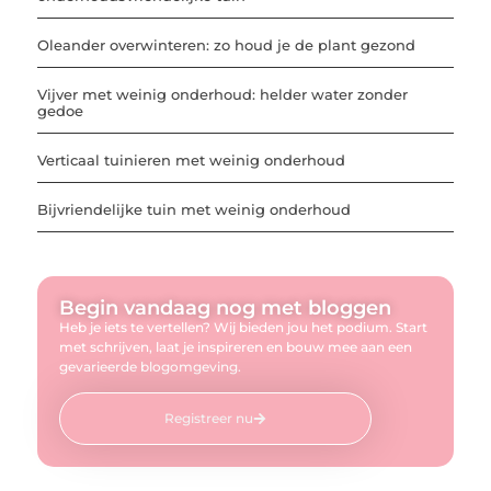
Oleander overwinteren: zo houd je de plant gezond
Vijver met weinig onderhoud: helder water zonder
gedoe
Verticaal tuinieren met weinig onderhoud
Bijvriendelijke tuin met weinig onderhoud
Begin vandaag nog met bloggen
Heb je iets te vertellen? Wij bieden jou het podium. Start
met schrijven, laat je inspireren en bouw mee aan een
gevarieerde blogomgeving.
Registreer nu