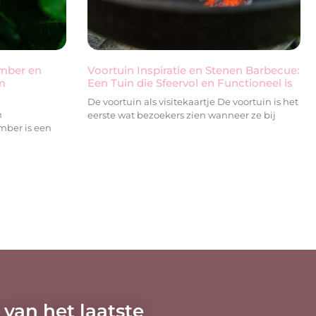
ember en
Voortuin Inspiratie en Stenen Barbecue:
m
Een Tuin die Sfeervol en Functioneel is
De voortuin als visitekaartje De voortuin is het
n
eerste wat bezoekers zien wanneer ze bij
mber is een
 van het laatste