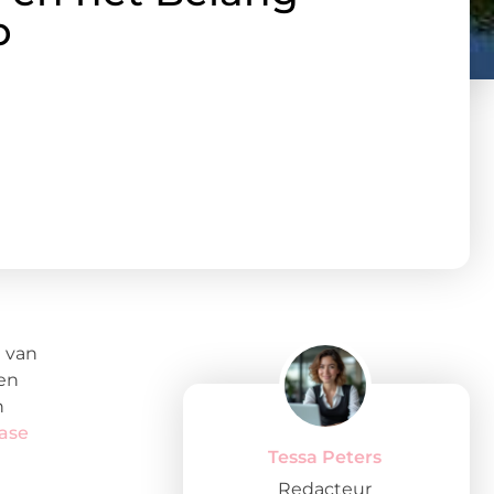
p
n van
Een
n
ase
Tessa Peters
Redacteur