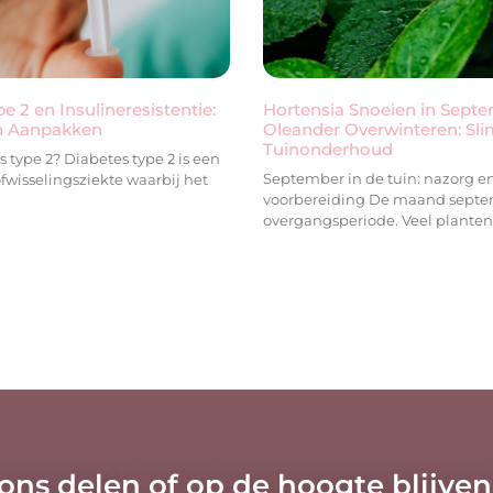
e 2 en Insulineresistentie:
Hortensia Snoeien in Sept
n Aanpakken
Oleander Overwinteren: Sli
Tuinonderhoud
s type 2? Diabetes type 2 is een
September in de tuin: nazorg e
fwisselingsziekte waarbij het
voorbereiding De maand septe
overgangsperiode. Veel planten
 ons delen of op de hoogte blijven