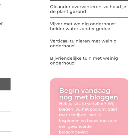
e
Oleander overwinteren: zo houd je
de plant gezond
or
Vijver met weinig onderhoud:
helder water zonder gedoe
Verticaal tuinieren met weinig
onderhoud
Bijvriendelijke tuin met weinig
onderhoud
Begin vandaag
nog met bloggen
Heb je iets te vertellen? Wij
bieden jou het podium. Start
met schrijven, laat je
inspireren en bouw mee aan
een gevarieerde
blogomgeving.