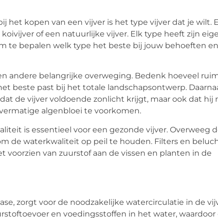
het kopen van een vijver is het type vijver dat je wilt. 
 koivijver of een natuurlijke vijver. Elk type heeft zijn eig
om te bepalen welk type het beste bij jouw behoeften e
 een andere belangrijke overweging. Bedenk hoeveel rui
 het beste past bij het totale landschapsontwerp. Daarna
 dat de vijver voldoende zonlicht krijgt, maar ook dat hij 
 overmatige algenbloei te voorkomen.
iteit is essentieel voor een gezonde vijver. Overweeg 
m de waterkwaliteit op peil te houden. Filters en beluc
et voorzien van zuurstof aan de vissen en planten in de
se, zorgt voor de noodzakelijke watercirculatie in de vijv
uurstoftoevoer en voedingsstoffen in het water, waardoor