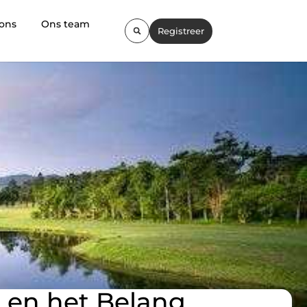
 ons
Ons team
Registreer
r en het Belang