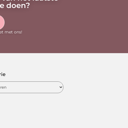
oe doen?
et met ons!
rie