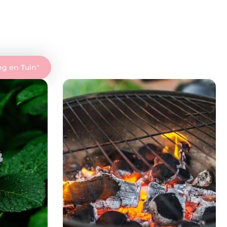
g en Tuin
"