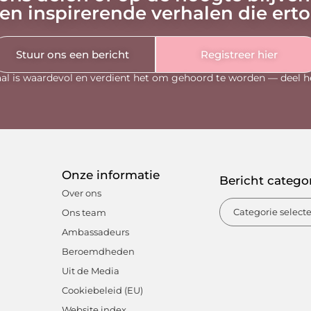
en inspirerende verhalen die ert
Stuur ons een bericht
Registreer hier
al is waardevol en verdient het om gehoord te worden — deel h
Onze informatie
Bericht catego
Over ons
Ons team
Ambassadeurs
Beroemdheden
Uit de Media
Cookiebeleid (EU)
Website index