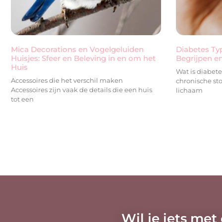
Mica Decorations en Vogelgeluiden
Diabetes Typ
Huisjes: Sfeer en Beleving in en om het
Begrijpen e
Huis
Wat is diabete
Accessoires die het verschil maken
chronische sto
Accessoires zijn vaak de details die een huis
lichaam
tot een
Wil je iets met