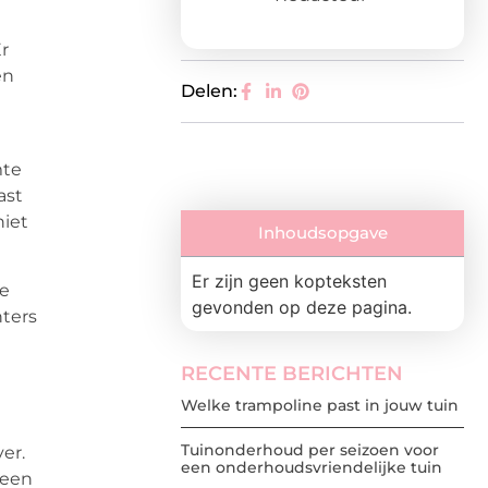
Er
en
Delen:
n
mte
ast
niet
Inhoudsopgave
Er zijn geen kopteksten
de
gevonden op deze pagina.
hters
RECENTE BERICHTEN
Welke trampoline past in jouw tuin
Tuinonderhoud per seizoen voor
er.
een onderhoudsvriendelijke tuin
 een