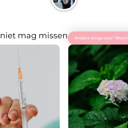
 niet mag missen
Andere blogs over "
Wonin