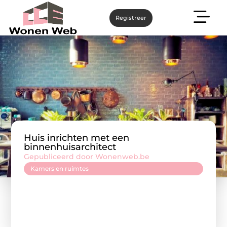
Registreer
Huis inrichten met een
binnenhuisarchitect
Gepubliceerd door Wonenweb.be
Kamers en ruimtes