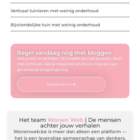
Verticaal tuinieren met weinig onderhoud
Bijvriendelijke tuin met weinig onderhoud
Begin vandaag nog met bloggen
Heb je iets te vertellen? Wij bieden jou het podium. Start
met schrijven, laat je inspireren en bouw mee aan een
gevarieerde blogomgeving.
Registreer nu
Het team
Wonen Web
| De mensen
achter jouw verhalen
Wonenweb.be is meer dan alleen een platform —
het is een levendige gemeenschap van denkers,