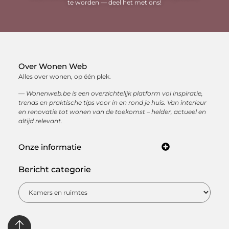
te worden — deel het met ons!
Over Wonen Web
Alles over wonen, op één plek.
— Wonenweb.be is een overzichtelijk platform vol inspiratie,
trends en praktische tips voor in en rond je huis. Van interieur
en renovatie tot wonen van de toekomst – helder, actueel en
altijd relevant.
Onze informatie
Kwaliteit backlinks kopen: hoe je met sterke linkbuilding jouw online autoriteit opbouwt
Hoe kan je online geld verdienen? Ontdek de beste manieren om een inkomen op te bouwen via internet
Bericht categorie