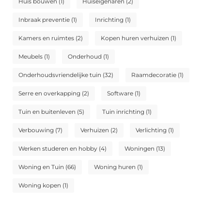
Huis bouwen
(1)
Huiseigenaren
(2)
Inbraak preventie
(1)
Inrichting
(1)
Kamers en ruimtes
(2)
Kopen huren verhuizen
(1)
Meubels
(1)
Onderhoud
(1)
Onderhoudsvriendelijke tuin
(32)
Raamdecoratie
(1)
Serre en overkapping
(2)
Software
(1)
Tuin en buitenleven
(5)
Tuin inrichting
(1)
Verbouwing
(7)
Verhuizen
(2)
Verlichting
(1)
Werken studeren en hobby
(4)
Woningen
(13)
Woning en Tuin
(66)
Woning huren
(1)
Woning kopen
(1)