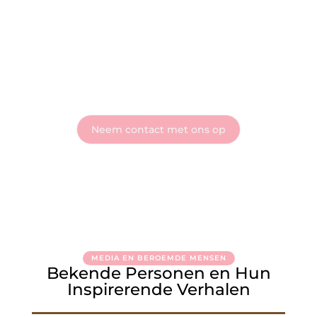
Sluit je aan bij Wonen Web - Deel je verhaal met
de wereld
Heb je vragen of wil je meteen aan de slag? Neem vandaag
nog contact met ons op en ontdek wat onze blog voor jou
kan betekenen!
Neem contact met ons op
MEDIA EN BEROEMDE MENSEN
Bekende Personen en Hun
Inspirerende Verhalen