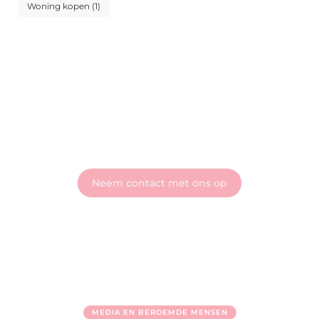
Woning kopen
(1)
Sluit je aan bij Wonen Web - Deel je verhaal met
de wereld
Heb je vragen of wil je meteen aan de slag? Neem vandaag
nog contact met ons op en ontdek wat onze blog voor jou
kan betekenen!
Neem contact met ons op
MEDIA EN BEROEMDE MENSEN