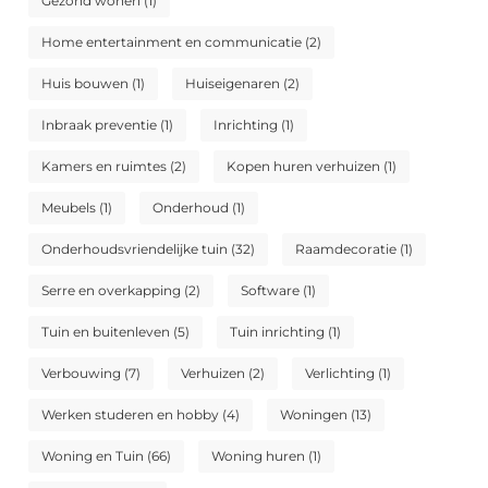
Gezond wonen
(1)
Home entertainment en communicatie
(2)
Huis bouwen
(1)
Huiseigenaren
(2)
Inbraak preventie
(1)
Inrichting
(1)
Kamers en ruimtes
(2)
Kopen huren verhuizen
(1)
Meubels
(1)
Onderhoud
(1)
Onderhoudsvriendelijke tuin
(32)
Raamdecoratie
(1)
Serre en overkapping
(2)
Software
(1)
Tuin en buitenleven
(5)
Tuin inrichting
(1)
Verbouwing
(7)
Verhuizen
(2)
Verlichting
(1)
Werken studeren en hobby
(4)
Woningen
(13)
Woning en Tuin
(66)
Woning huren
(1)