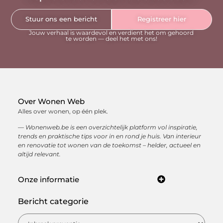
Stuur ons een bericht
Registreer hier
Jouw verhaal is waardevol en verdient het om gehoord
te worden — deel het met ons!
Over Wonen Web
Alles over wonen, op één plek.
— Wonenweb.be is een overzichtelijk platform vol inspiratie,
trends en praktische tips voor in en rond je huis. Van interieur
en renovatie tot wonen van de toekomst – helder, actueel en
altijd relevant.
Onze informatie
Kwaliteit backlinks kopen: hoe je met sterke linkbuilding jouw online autoriteit opbouwt
Hoe kan je online geld verdienen? Ontdek de beste manieren om een inkomen op te bouwen via internet
Bericht categorie