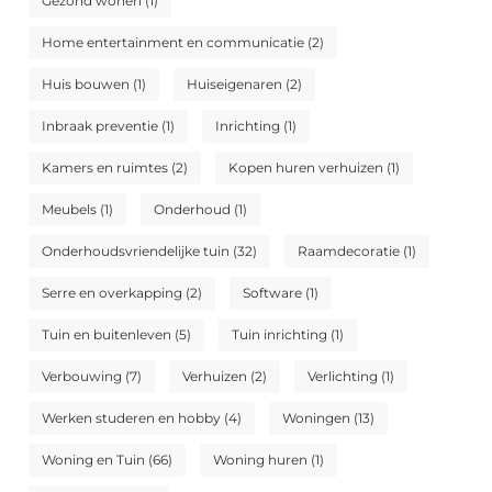
Gezond wonen
(1)
Home entertainment en communicatie
(2)
Huis bouwen
(1)
Huiseigenaren
(2)
Inbraak preventie
(1)
Inrichting
(1)
Kamers en ruimtes
(2)
Kopen huren verhuizen
(1)
Meubels
(1)
Onderhoud
(1)
Onderhoudsvriendelijke tuin
(32)
Raamdecoratie
(1)
Serre en overkapping
(2)
Software
(1)
Tuin en buitenleven
(5)
Tuin inrichting
(1)
Verbouwing
(7)
Verhuizen
(2)
Verlichting
(1)
Werken studeren en hobby
(4)
Woningen
(13)
Woning en Tuin
(66)
Woning huren
(1)