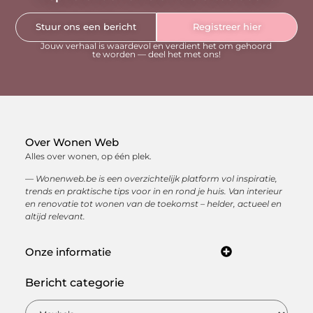
Stuur ons een bericht
Registreer hier
Jouw verhaal is waardevol en verdient het om gehoord
te worden — deel het met ons!
Over Wonen Web
Alles over wonen, op één plek.
— Wonenweb.be is een overzichtelijk platform vol inspiratie,
trends en praktische tips voor in en rond je huis. Van interieur
en renovatie tot wonen van de toekomst – helder, actueel en
altijd relevant.
Onze informatie
Kwaliteit backlinks kopen: hoe je met sterke linkbuilding jouw online autoriteit opbouwt
Hoe kan je online geld verdienen? Ontdek de beste manieren om een inkomen op te bouwen via internet
Bericht categorie