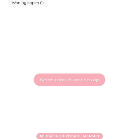
Woning kopen
(1)
Sluit je aan bij Wonen Web - Deel je verhaal met
de wereld
Heb je vragen of wil je meteen aan de slag? Neem vandaag
nog contact met ons op en ontdek wat onze blog voor jou
kan betekenen!
Neem contact met ons op
MEDIA EN BEROEMDE MENSEN