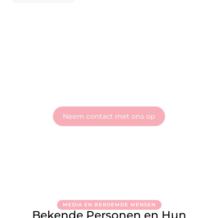
Sluit je aan bij Wonen Web - Deel je verhaal met
de wereld
Heb je vragen of wil je meteen aan de slag? Neem vandaag
nog contact met ons op en ontdek wat onze blog voor jou
kan betekenen!
Neem contact met ons op
MEDIA EN BEROEMDE MENSEN
Bekende Personen en Hun