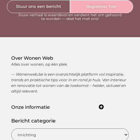
Stuur ons een bericht
Registreer hier
Jouw verhaal is waardevol en verdient het om gehoord
te worden — deel het met ons!
Over Wonen Web
Alles over wonen, op één plek.
— Wonenweb.be is een overzichtelijk platform vol inspiratie,
trends en praktische tips voor in en rond je huis. Van interieur
en renovatie tot wonen van de toekomst – helder, actueel en
altijd relevant.
Onze informatie
Kwaliteit backlinks kopen: hoe je met sterke linkbuilding jouw online autoriteit opbouwt
Hoe kan je online geld verdienen? Ontdek de beste manieren om een inkomen op te bouwen via internet
Bericht categorie