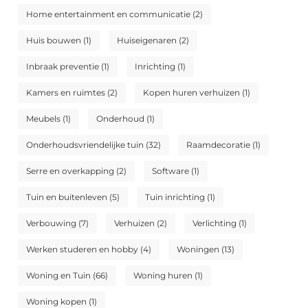
Home entertainment en communicatie
(2)
Huis bouwen
(1)
Huiseigenaren
(2)
Inbraak preventie
(1)
Inrichting
(1)
Kamers en ruimtes
(2)
Kopen huren verhuizen
(1)
Meubels
(1)
Onderhoud
(1)
Onderhoudsvriendelijke tuin
(32)
Raamdecoratie
(1)
Serre en overkapping
(2)
Software
(1)
Tuin en buitenleven
(5)
Tuin inrichting
(1)
Verbouwing
(7)
Verhuizen
(2)
Verlichting
(1)
Werken studeren en hobby
(4)
Woningen
(13)
Woning en Tuin
(66)
Woning huren
(1)
Woning kopen
(1)