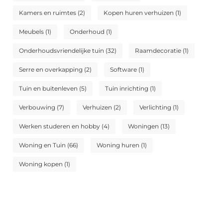
Kamers en ruimtes
(2)
Kopen huren verhuizen
(1)
Meubels
(1)
Onderhoud
(1)
Onderhoudsvriendelijke tuin
(32)
Raamdecoratie
(1)
Serre en overkapping
(2)
Software
(1)
Tuin en buitenleven
(5)
Tuin inrichting
(1)
Verbouwing
(7)
Verhuizen
(2)
Verlichting
(1)
Werken studeren en hobby
(4)
Woningen
(13)
Woning en Tuin
(66)
Woning huren
(1)
Woning kopen
(1)
Sluit je aan bij Wonen Web - Deel je verhaal met