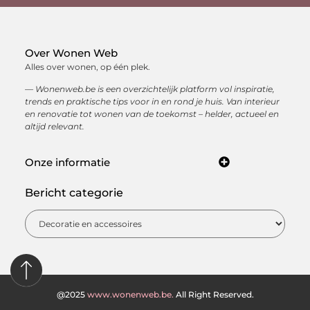
Over Wonen Web
Alles over wonen, op één plek.
— Wonenweb.be is een overzichtelijk platform vol inspiratie,
trends en praktische tips voor in en rond je huis. Van interieur
en renovatie tot wonen van de toekomst – helder, actueel en
altijd relevant.
Onze informatie
Kwaliteit backlinks kopen: hoe je met sterke linkbuilding jouw online autoriteit opbouwt
Hoe kan je online geld verdienen? Ontdek de beste manieren om een inkomen op te bouwen via internet
Bericht categorie
@2025
www.wonenweb.be.
All Right Reserved.