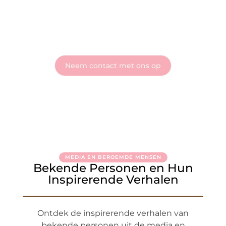
de wereld
Heb je vragen of wil je meteen aan de slag? Neem vandaag
nog contact met ons op en ontdek wat onze blog voor jou
kan betekenen!
Neem contact met ons op
MEDIA EN BEROEMDE MENSEN
Bekende Personen en Hun
Inspirerende Verhalen
Ontdek de inspirerende verhalen van
bekende personen uit de media en