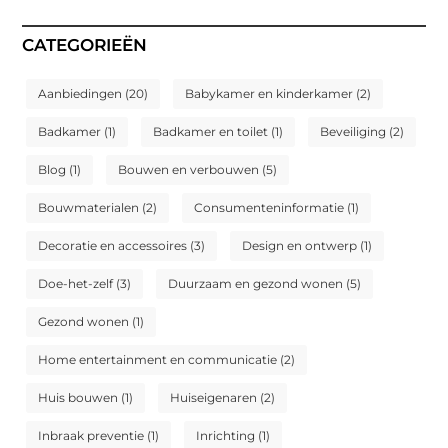
CATEGORIEËN
Aanbiedingen
(20)
Babykamer en kinderkamer
(2)
Badkamer
(1)
Badkamer en toilet
(1)
Beveiliging
(2)
Blog
(1)
Bouwen en verbouwen
(5)
Bouwmaterialen
(2)
Consumenteninformatie
(1)
Decoratie en accessoires
(3)
Design en ontwerp
(1)
Doe-het-zelf
(3)
Duurzaam en gezond wonen
(5)
Gezond wonen
(1)
Home entertainment en communicatie
(2)
Huis bouwen
(1)
Huiseigenaren
(2)
Inbraak preventie
(1)
Inrichting
(1)