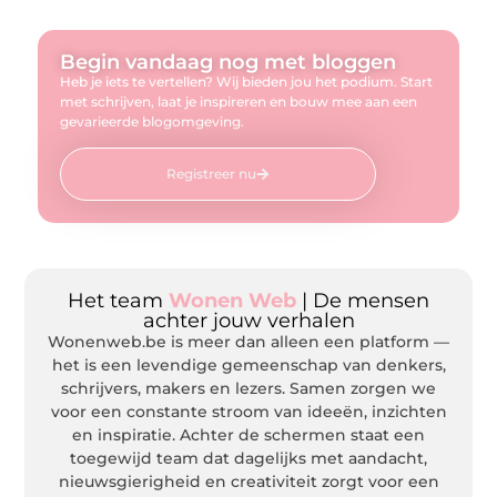
Begin vandaag nog met bloggen
Heb je iets te vertellen? Wij bieden jou het podium. Start
met schrijven, laat je inspireren en bouw mee aan een
gevarieerde blogomgeving.
Registreer nu
Het team
Wonen Web
| De mensen
achter jouw verhalen
Wonenweb.be is meer dan alleen een platform —
het is een levendige gemeenschap van denkers,
schrijvers, makers en lezers. Samen zorgen we
voor een constante stroom van ideeën, inzichten
en inspiratie. Achter de schermen staat een
toegewijd team dat dagelijks met aandacht,
nieuwsgierigheid en creativiteit zorgt voor een