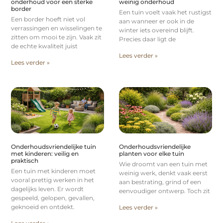
onderhoud voor een sterke
weinig onderhoud
border
Een tuin voelt vaak het rustigst
Een border hoeft niet vol
aan wanneer er ook in de
verrassingen en wisselingen te
winter iets overeind blijft.
zitten om mooi te zijn. Vaak zit
Precies daar ligt de
de echte kwaliteit juist
Lees verder »
Lees verder »
Onderhoudsvriendelijke tuin
Onderhoudsvriendelijke
met kinderen: veilig en
planten voor elke tuin
praktisch
Wie droomt van een tuin met
Een tuin met kinderen moet
weinig werk, denkt vaak eerst
vooral prettig werken in het
aan bestrating, grind of een
dagelijks leven. Er wordt
eenvoudiger ontwerp. Toch zit
gespeeld, gelopen, gevallen,
geknoeid en ontdekt.
Lees verder »