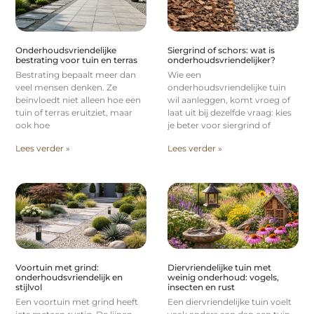
Onderhoudsvriendelijke
Siergrind of schors: wat is
bestrating voor tuin en terras
onderhoudsvriendelijker?
Bestrating bepaalt meer dan
Wie een
veel mensen denken. Ze
onderhoudsvriendelijke tuin
beïnvloedt niet alleen hoe een
wil aanleggen, komt vroeg of
tuin of terras eruitziet, maar
laat uit bij dezelfde vraag: kies
ook hoe
je beter voor siergrind of
Lees verder »
Lees verder »
Voortuin met grind:
Diervriendelijke tuin met
onderhoudsvriendelijk en
weinig onderhoud: vogels,
stijlvol
insecten en rust
Een voortuin met grind heeft
Een diervriendelijke tuin voelt