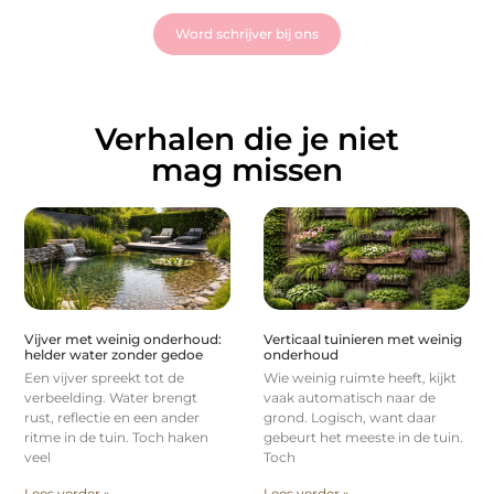
Word schrijver bij ons
Verhalen die je niet
mag missen
Vijver met weinig onderhoud:
Verticaal tuinieren met weinig
helder water zonder gedoe
onderhoud
Een vijver spreekt tot de
Wie weinig ruimte heeft, kijkt
verbeelding. Water brengt
vaak automatisch naar de
rust, reflectie en een ander
grond. Logisch, want daar
ritme in de tuin. Toch haken
gebeurt het meeste in de tuin.
veel
Toch
Lees verder »
Lees verder »