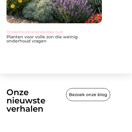
Onderhoudsvriendelijke tuin
Tuin en buiten
Planten voor volle zon die weinig
De stoere loo
onderhoud vragen
tuinmeubele
Onze
Bezoek onze blog
nieuwste
verhalen