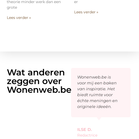
theorie minder werk dan een
er
grote
Lees verder »
Lees verder »
Wat anderen
Een plek waar
Wonenweb.be is
zeggen over
gedachten tot
voor mij een baken
Wonenweb.be
leven komen en
van inspiratie. Het
woorden betekenis
biedt ruimte voor
krijgen.
échte meningen en
Wonenweb.be
originele ideeën.
verrast me telkens
weer met inhoud
die ertoe doet.
ILSE D.
Redactrice