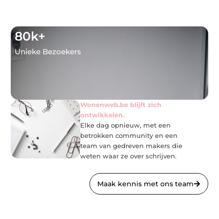
THOMAS R.
Freelancer
80
k+
Unieke Bezoekers
Wonenweb.be blijft zich
ontwikkelen.
Elke dag opnieuw, met een
betrokken community en een
team van gedreven makers die
weten waar ze over schrijven.
Maak kennis met ons team