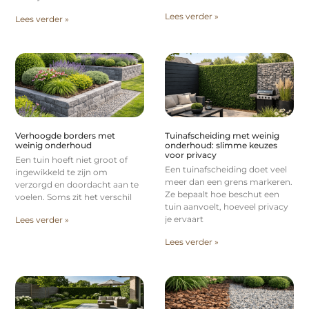
Lees verder »
Lees verder »
Verhoogde borders met
Tuinafscheiding met weinig
weinig onderhoud
onderhoud: slimme keuzes
voor privacy
Een tuin hoeft niet groot of
Een tuinafscheiding doet veel
ingewikkeld te zijn om
meer dan een grens markeren.
verzorgd en doordacht aan te
Ze bepaalt hoe beschut een
voelen. Soms zit het verschil
tuin aanvoelt, hoeveel privacy
je ervaart
Lees verder »
Lees verder »