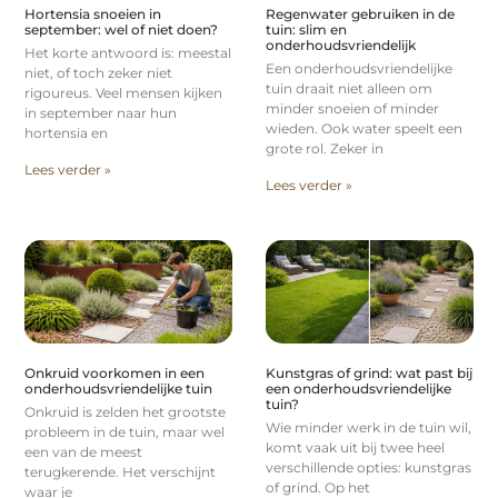
Hortensia snoeien in
Regenwater gebruiken in de
september: wel of niet doen?
tuin: slim en
onderhoudsvriendelijk
Het korte antwoord is: meestal
Een onderhoudsvriendelijke
niet, of toch zeker niet
tuin draait niet alleen om
rigoureus. Veel mensen kijken
minder snoeien of minder
in september naar hun
wieden. Ook water speelt een
hortensia en
grote rol. Zeker in
Lees verder »
Lees verder »
Onkruid voorkomen in een
Kunstgras of grind: wat past bij
onderhoudsvriendelijke tuin
een onderhoudsvriendelijke
tuin?
Onkruid is zelden het grootste
Wie minder werk in de tuin wil,
probleem in de tuin, maar wel
komt vaak uit bij twee heel
een van de meest
verschillende opties: kunstgras
terugkerende. Het verschijnt
of grind. Op het
waar je