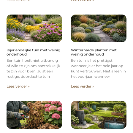
Bijvriendelijke tuin met weinig
Winterharde planten met
onderhoud
weinig onderhoud
Een tuin hoeft niet uitbundig
Een tuin is het prettigst
of wild te zijn om aantrekkelijk
wanneer je er het hele jaar op
te zijn voor bijen. Juist een
kunt vertrouwen. Niet alleen in
rustige, doordachte tuin
het voorjaar, wanneer
Lees verder »
Lees verder »