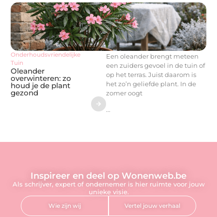
Onderhoudsvriendelijke
Een oleander brengt meteen
Tuin
een zuiders gevoel in de tuin of
Oleander
op het terras. Juist daarom is
overwinteren: zo
het zo’n geliefde plant. In de
houd je de plant
gezond
zomer oogt
...
Inspireer en deel op Wonenweb.be
Als schrijver, expert of ondernemer is hier ruimte voor jouw
unieke visie.
Wie zijn wij
Vertel jouw verhaal