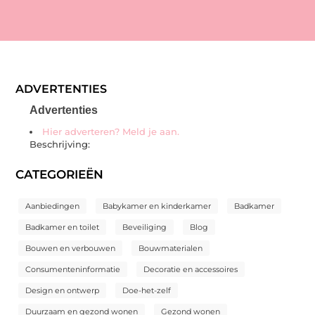
ADVERTENTIES
Advertenties
Hier adverteren? Meld je aan.
Beschrijving:
CATEGORIEËN
Aanbiedingen
Babykamer en kinderkamer
Badkamer
Badkamer en toilet
Beveiliging
Blog
Bouwen en verbouwen
Bouwmaterialen
Consumenteninformatie
Decoratie en accessoires
Design en ontwerp
Doe-het-zelf
Duurzaam en gezond wonen
Gezond wonen