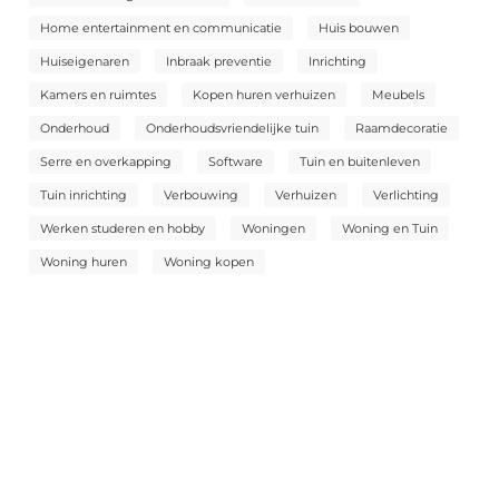
Home entertainment en communicatie
Huis bouwen
Huiseigenaren
Inbraak preventie
Inrichting
Kamers en ruimtes
Kopen huren verhuizen
Meubels
Onderhoud
Onderhoudsvriendelijke tuin
Raamdecoratie
Serre en overkapping
Software
Tuin en buitenleven
Tuin inrichting
Verbouwing
Verhuizen
Verlichting
Werken studeren en hobby
Woningen
Woning en Tuin
Woning huren
Woning kopen
Sluit je aan bij onze community!
Word onderdeel van een groeiend netwerk van schrijvers en
lezers. Wonenweb.be is het platform waar jouw stem
gehoord wordt, jouw ideeën inspireren en jouw woorden
impact hebben.