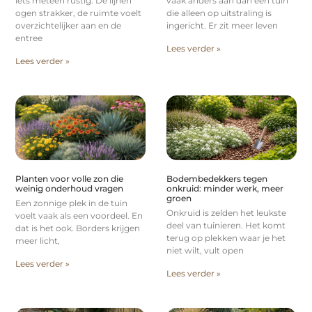
iets meteen rustig. De lijnen
vaak anders aan dan een tuin
ogen strakker, de ruimte voelt
die alleen op uitstraling is
overzichtelijker aan en de
ingericht. Er zit meer leven
entree
Lees verder »
Lees verder »
Planten voor volle zon die
Bodembedekkers tegen
weinig onderhoud vragen
onkruid: minder werk, meer
groen
Een zonnige plek in de tuin
Onkruid is zelden het leukste
voelt vaak als een voordeel. En
deel van tuinieren. Het komt
dat is het ook. Borders krijgen
terug op plekken waar je het
meer licht,
niet wilt, vult open
Lees verder »
Lees verder »