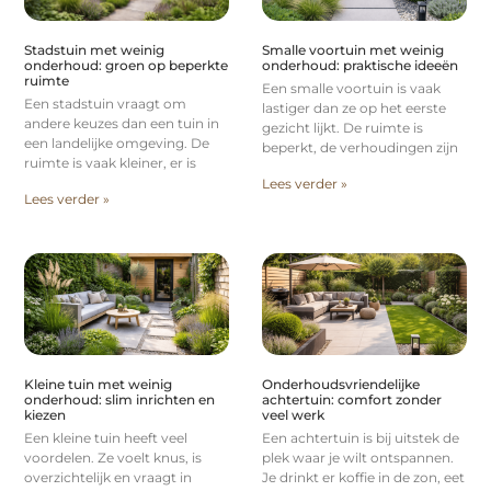
Stadstuin met weinig
Smalle voortuin met weinig
onderhoud: groen op beperkte
onderhoud: praktische ideeën
ruimte
Een smalle voortuin is vaak
Een stadstuin vraagt om
lastiger dan ze op het eerste
andere keuzes dan een tuin in
gezicht lijkt. De ruimte is
een landelijke omgeving. De
beperkt, de verhoudingen zijn
ruimte is vaak kleiner, er is
Lees verder »
Lees verder »
Kleine tuin met weinig
Onderhoudsvriendelijke
onderhoud: slim inrichten en
achtertuin: comfort zonder
kiezen
veel werk
Een kleine tuin heeft veel
Een achtertuin is bij uitstek de
voordelen. Ze voelt knus, is
plek waar je wilt ontspannen.
overzichtelijk en vraagt in
Je drinkt er koffie in de zon, eet