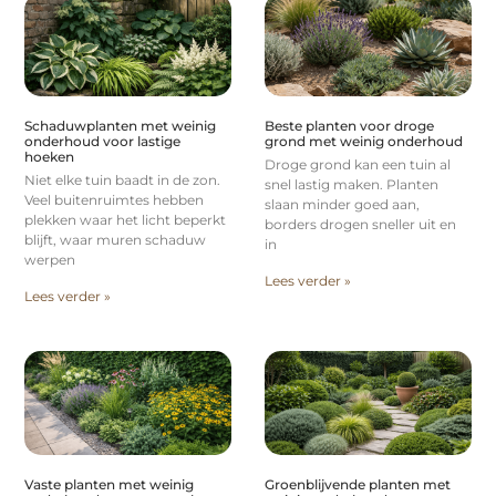
Schaduwplanten met weinig
Beste planten voor droge
onderhoud voor lastige
grond met weinig onderhoud
hoeken
Droge grond kan een tuin al
Niet elke tuin baadt in de zon.
snel lastig maken. Planten
Veel buitenruimtes hebben
slaan minder goed aan,
plekken waar het licht beperkt
borders drogen sneller uit en
blijft, waar muren schaduw
in
werpen
Lees verder »
Lees verder »
Vaste planten met weinig
Groenblijvende planten met