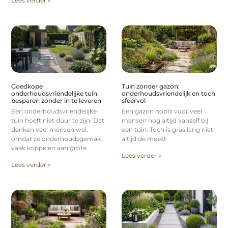
Lees verder »
Goedkope
Tuin zonder gazon:
onderhoudsvriendelijke tuin:
onderhoudsvriendelijk en toch
besparen zonder in te leveren
sfeervol
Een onderhoudsvriendelijke
Een gazon hoort voor veel
tuin hoeft niet duur te zijn. Dat
mensen nog altijd vanzelf bij
denken veel mensen wel,
een tuin. Toch is gras lang niet
omdat ze onderhoudsgemak
altijd de meest
vaak koppelen aan grote
Lees verder »
Lees verder »